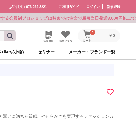
ご注文：076-264-3221
ご利用ガイド
ログイン
新規登録
運営する会員制プロショップ
12時までの注文で最短当日発送
8,000円以上
0
￥0
Gallery(小物)
セミナー
メーカー・ブランド一覧
メーカーズ
メーカーズ
アリミノ
ルベル
シュワルツコフ
CEFINE
シュワルツコフ
GOALD JAPAN
食品
アリミノ
ルベル
シュワルツコフ
CEFINE
シュワルツコフ
GOALD JAPAN
食品
ゴールドウェル
ハホニコ
ピアセラボ
KOSE×milbon
レイラス
ホーユー
パーマグッズ
ゴールドウェル
ハホニコ
ピアセラボ
KOSE×milbon
レイラス
ホーユー
パーマグッズ
NAKAGAWA
資生堂
インターコスメ
自由が丘クリニックドクタースコ
ニューウェイジャパン
シュワルツコフ
ミラー
NAKAGAWA
資生堂
インターコスメ
自由が丘クリニックドクタースコ
ニューウェイジャパン
シュワルツコフ
ミラー
スメティクス
スメティクス
パイモア
ビーテック
ホーユー
ロレアル
ウイッグ
パイモア
ビーテック
ホーユー
ロレアル
ウイッグ
ニューウェイジャパン
ニューウェイジャパン
ワールド
イワールド
ワールド
イワールド
リアル化学
千代田化学
アミコレ
オブコスメティックス
ワークサポート
リアル化学
千代田化学
アミコレ
オブコスメティックス
ワークサポート
と潤いに満ちた質感、やわらかさを実現するファッションカ
グ
AY（現在掲載な
グ
AY（現在掲載な
中野製薬
Avenir
uka
モロッカンオイル
その他
中野製薬
Avenir
uka
モロッカンオイル
その他
ン
ン
フジコスメチック
マデナ
オーバイエッフェ
フォンテーヌ
フジコスメチック
マデナ
オーバイエッフェ
フォンテーヌ