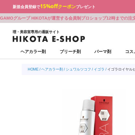
15%off
クーポン
新規会員登録で
プレゼント
GAMOグループ HIKOTAが運営する会員制プロショップ
12時までの注
理・美容室専用の通販サイト
ヘアカラー剤
ブリーチ剤
パーマ剤
コス
HOME
ミルボン
シュワルツコフ
アリミノ
Beni
オラプレックス
アリミノ
カット・シェービンググッズ
ミルボン
シュワルツコフ
アリミノ
Beni
オラプレックス
アリミノ
カット・シェービンググッズ
ヘアカラー剤
シュワルツコフ
イゴラ
シュワルツコフ
ウエラ
ルベル
BJC
アリミノ
ナプラ
シザー
シュワルツコフ
ウエラ
ルベル
BJC
アリミノ
ナプラ
シザー
イゴラロイヤル
ナプラ
ロレアル
オレンジコスメ-八染草
RHYTHM(リズム)
ロレアル
b-ex
ON-beauty（大西オリジナル）
ナプラ
ロレアル
オレンジコスメ-八染草
RHYTHM(リズム)
ロレアル
b-ex
ON-beauty（大西オリジナル）
b-ex
ナプラ
ロレアル
MBFF
ナプラ
ミルボン
張り付かない眉
b-ex
ナプラ
ロレアル
MBFF
ナプラ
ミルボン
張り付かない眉
ジャパンヘナ
デミ化粧品
ナプラ
ユーグレナ
サンコール
デミ
ヘアカラーグッズ
ジャパンヘナ
デミ化粧品
ナプラ
ユーグレナ
サンコール
デミ
ヘアカラーグッズ
デミ
サンコール
デミ
バルクオム
パシフィック
インターコスメ
ヘアアレンジグ
デミ
サンコール
デミ
バルクオム
パシフィック
インターコスメ
ヘアアレンジグ
セフティ
中野製薬
ハホニコ
デミ
プロリンク
掃除・衛生グッズ
セフティ
中野製薬
ハホニコ
デミ
プロリンク
掃除・衛生グッズ
パシフィック
LOWBAL
サンコール
資生堂
資生堂
和装グッズ
パシフィック
LOWBAL
サンコール
資生堂
資生堂
和装グッズ
O skin&hair
O skin&hair
資生堂
資生堂
ハホニコ
ブライ
オリオセタ
パシフィック
フォンテーヌ
ハホニコ
ブライ
オリオセタ
パシフィック
フォンテーヌ
サイオス
サニープレイス
リンクオリジナ
パイモア
レオンカ
サイオス
サニープレイス
リンクオリジナ
パイモア
レオンカ
Amazing J world
Amazing J world
ワイマック
ベルジュバンス
アモロス
セバスティアン
福袋（現在掲載なし）
ワイマック
ベルジュバンス
アモロス
セバスティアン
福袋（現在掲載なし）
香栄化学
中野製薬
アルファブレイ
NAKAGAWA
BLACK FRI
香栄化学
中野製薬
アルファブレイ
NAKAGAWA
BLACK FRI
エルコス
BCA PRODUCT
F'sビューティ
リアル化学
エルコス
BCA PRODUCT
F'sビューティ
リアル化学
アペティート
sinsコスメテ
F’sビューティ
香栄化学
アペティート
sinsコスメテ
F’sビューティ
香栄化学