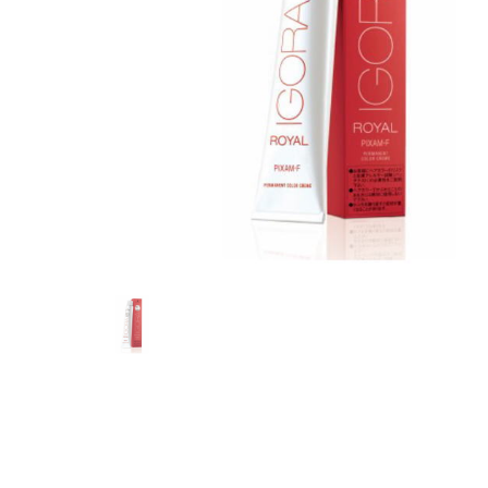
グランデックス
フォーフルール
オレンジコスメ-八染草
TIGI
グランデックス
フォーフルール
オレンジコスメ-八染草
TIGI
LOWBAL
その他
カラタス
TBM
LOWBAL
その他
カラタス
TBM
サニープレイス
Jade Japan
サニープレイス
Jade Japan
ジャパンヘナ
オリオセタ
ジャパンヘナ
オリオセタ
ピアセラボ
ピアセラボ
ハホニコ
ハホニコ
ブライ
ブライ
テクノエイト
テクノエイト
マイハニーレメディ
マイハニーレメディ
ルーゾー
ルーゾー
千代田化学
千代田化学
ナッシュ
ナッシュ
フォンテーヌ
フォンテーヌ
アルペンローゼ
アルペンローゼ
ユーグレナ
ユーグレナ
グランデックス
グランデックス
金澤ひとり
金澤ひとり
LOWBAL
LOWBAL
マデナ
マデナ
ヘアテックジャ
ヘアテックジャ
UnG
UnG
ヤーマン
ヤーマン