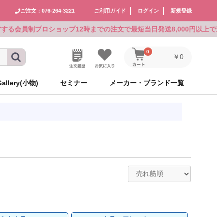
ご注文：076-264-3221
ご利用ガイド
ログイン
新規登録
運営する会員制プロショップ
12時までの注文で最短当日発送
8,000円以上
0
￥0
Gallery(小物)
セミナー
メーカー・ブランド一覧
メーカーズ
メーカーズ
アリミノ
ルベル
シュワルツコフ
CEFINE
シュワルツコフ
GOALD JAPAN
食品
アリミノ
ルベル
シュワルツコフ
CEFINE
シュワルツコフ
GOALD JAPAN
食品
ゴールドウェル
ハホニコ
ピアセラボ
KOSE×milbon
レイラス
ホーユー
パーマグッズ
ゴールドウェル
ハホニコ
ピアセラボ
KOSE×milbon
レイラス
ホーユー
パーマグッズ
NAKAGAWA
資生堂
インターコスメ
自由が丘クリニックドクタースコ
ニューウェイジャパン
シュワルツコフ
ミラー
NAKAGAWA
資生堂
インターコスメ
自由が丘クリニックドクタースコ
ニューウェイジャパン
シュワルツコフ
ミラー
スメティクス
スメティクス
パイモア
ビーテック
ホーユー
ロレアル
ウイッグ
パイモア
ビーテック
ホーユー
ロレアル
ウイッグ
ニューウェイジャパン
ニューウェイジャパン
ワールド
イワールド
ワールド
イワールド
リアル化学
千代田化学
アミコレ
オブコスメティックス
ワークサポート
リアル化学
千代田化学
アミコレ
オブコスメティックス
ワークサポート
グ
AY（現在掲載な
グ
AY（現在掲載な
中野製薬
Avenir
uka
モロッカンオイル
その他
中野製薬
Avenir
uka
モロッカンオイル
その他
ン
ン
フジコスメチック
マデナ
オーバイエッフェ
フォンテーヌ
フジコスメチック
マデナ
オーバイエッフェ
フォンテーヌ