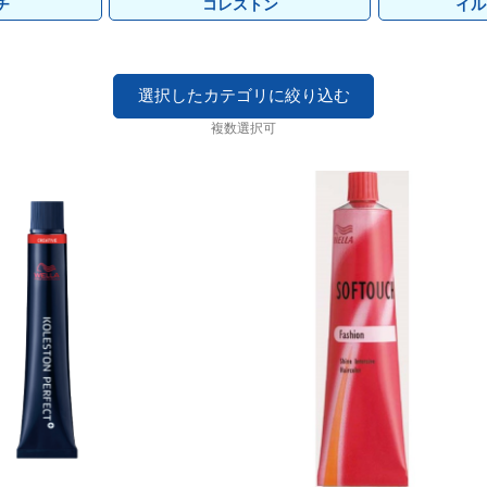
その他
ココバイ
ゴールドウェル
その他
ココバイ
ゴールドウェル
アモロス
ゴールドウェル
awaas
アモロス
ゴールドウェル
awaas
チ
コレストン
イル
SOOM
その他
SOOM
その他
パイモア
UnG
パイモア
UnG
ポーラ
ポーラ
NAKAGAWA
NAKAGAWA
選択したカテゴリに絞り込む
フォーシーズン
フォーシーズン
マッド
マッド
複数選択可
リアル化学
リアル化学
ワイマック
ワイマック
ランドプランイング
ランドプランイング
中野製薬
中野製薬
カエタス
カエタス
awaas
awaas
BCA PRODUCT
BCA PRODUCT
ボヤージュコスメ
ボヤージュコスメ
pad
pad
Jade Japan
Jade Japan
パン
パン
ワイズムーン
ワイズムーン
b-first
b-first