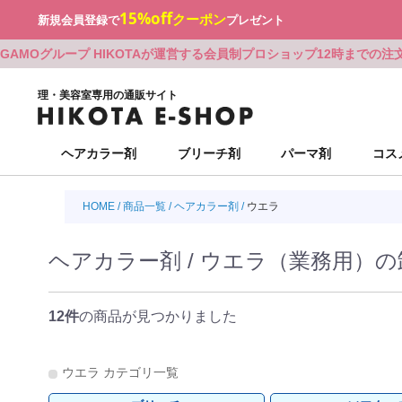
15%off
クーポン
新規会員登録で
プレゼント
GAMOグループ HIKOTAが運営する会員制プロショップ
12時までの注
理・美容室専用の通販サイト
ヘアカラー剤
ブリーチ剤
パーマ剤
コス
HOME
ミルボン
シュワルツコフ
アリミノ
Beni
オラプレックス
アリミノ
カット・シェービンググッズ
ミルボン
シュワルツコフ
アリミノ
Beni
オラプレックス
アリミノ
カット・シェービンググッズ
商品一覧
ヘアカラー剤
ウエラ
シュワルツコフ
ウエラ
ルベル
BJC
アリミノ
ナプラ
シザー
シュワルツコフ
ウエラ
ルベル
BJC
アリミノ
ナプラ
シザー
ナプラ
ロレアル
オレンジコスメ-八染草
RHYTHM(リズム)
ロレアル
b-ex
ON-beauty（大西オリジナル）
ナプラ
ロレアル
オレンジコスメ-八染草
RHYTHM(リズム)
ロレアル
b-ex
ON-beauty（大西オリジナル）
b-ex
ナプラ
ロレアル
MBFF
ナプラ
ミルボン
張り付かない眉
b-ex
ナプラ
ロレアル
MBFF
ナプラ
ミルボン
張り付かない眉
ヘアカラー剤 / ウエラ（業務用）
ジャパンヘナ
デミ化粧品
ナプラ
ユーグレナ
サンコール
デミ
ヘアカラーグッズ
ジャパンヘナ
デミ化粧品
ナプラ
ユーグレナ
サンコール
デミ
ヘアカラーグッズ
デミ
サンコール
デミ
バルクオム
パシフィック
インターコスメ
ヘアアレンジグ
デミ
サンコール
デミ
バルクオム
パシフィック
インターコスメ
ヘアアレンジグ
セフティ
中野製薬
ハホニコ
デミ
プロリンク
掃除・衛生グッズ
セフティ
中野製薬
ハホニコ
デミ
プロリンク
掃除・衛生グッズ
パシフィック
LOWBAL
サンコール
資生堂
資生堂
和装グッズ
パシフィック
LOWBAL
サンコール
資生堂
資生堂
和装グッズ
O skin&hair
O skin&hair
資生堂
資生堂
12件
の商品が見つかりました
ハホニコ
ブライ
オリオセタ
パシフィック
フォンテーヌ
ハホニコ
ブライ
オリオセタ
パシフィック
フォンテーヌ
サイオス
サニープレイス
リンクオリジナ
パイモア
レオンカ
サイオス
サニープレイス
リンクオリジナ
パイモア
レオンカ
Amazing J world
Amazing J world
ワイマック
ベルジュバンス
アモロス
セバスティアン
福袋（現在掲載なし）
ワイマック
ベルジュバンス
アモロス
セバスティアン
福袋（現在掲載なし）
香栄化学
中野製薬
アルファブレイ
NAKAGAWA
BLACK FRI
香栄化学
中野製薬
アルファブレイ
NAKAGAWA
BLACK FRI
ウエラ カテゴリ一覧
エルコス
BCA PRODUCT
F'sビューティ
リアル化学
エルコス
BCA PRODUCT
F'sビューティ
リアル化学
アペティート
sinsコスメテ
F’sビューティ
香栄化学
アペティート
sinsコスメテ
F’sビューティ
香栄化学