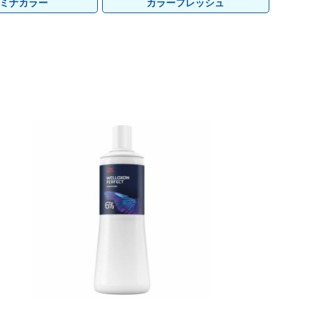
レイラス
サンナホル
pad
レイラス
サンナホル
pad
ミナカラー
カラーフレッシュ
フォレスト・ラボ
O skin&hair
フォレスト・ラボ
O skin&hair
ディアテック
ディアテック
ポールミッチェル
ポールミッチェル
香栄化学
香栄化学
リルラ
リルラ
soeff
soeff
ティックス
ティックス
sinsコスメティックス
sinsコスメティックス
ユニゾン
ユニゾン
その他
その他