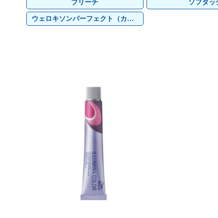
グランデックス
フォーフルール
オレンジコスメ-八染草
TIGI
グランデックス
フォーフルール
オレンジコスメ-八染草
TIGI
LOWBAL
その他
カラタス
TBM
LOWBAL
その他
カラタス
TBM
ブリーチ
ソフタッ
サニープレイス
Jade Japan
サニープレイス
Jade Japan
ジャパンヘナ
オリオセタ
ジャパンヘナ
オリオセタ
ウェロキソンパーフェクト（カラー2剤）
ピアセラボ
ピアセラボ
ハホニコ
ハホニコ
ブライ
ブライ
テクノエイト
テクノエイト
マイハニーレメディ
マイハニーレメディ
ルーゾー
ルーゾー
千代田化学
千代田化学
ナッシュ
ナッシュ
フォンテーヌ
フォンテーヌ
アルペンローゼ
アルペンローゼ
ユーグレナ
ユーグレナ
グランデックス
グランデックス
金澤ひとり
金澤ひとり
LOWBAL
LOWBAL
マデナ
マデナ
ヘアテックジャ
ヘアテックジャ
UnG
UnG
ヤーマン
ヤーマン