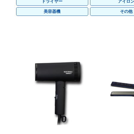
グランデックス
フォーフルール
オレンジコスメ-八染草
TIGI
グランデックス
フォーフルール
オレンジコスメ-八染草
TIGI
LOWBAL
その他
カラタス
TBM
LOWBAL
その他
カラタス
TBM
ドライヤー
アイロ
サニープレイス
Jade Japan
サニープレイス
Jade Japan
ジャパンヘナ
オリオセタ
ジャパンヘナ
オリオセタ
美容器機
その他
ピアセラボ
ピアセラボ
ハホニコ
ハホニコ
ブライ
ブライ
テクノエイト
テクノエイト
マイハニーレメディ
マイハニーレメディ
ルーゾー
ルーゾー
千代田化学
千代田化学
ナッシュ
ナッシュ
フォンテーヌ
フォンテーヌ
アルペンローゼ
アルペンローゼ
ユーグレナ
ユーグレナ
グランデックス
グランデックス
金澤ひとり
金澤ひとり
LOWBAL
LOWBAL
マデナ
マデナ
ヘアテックジャ
ヘアテックジャ
UnG
UnG
ヤーマン
ヤーマン