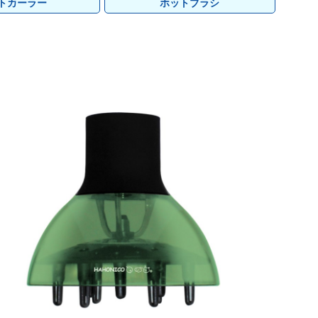
レイラス
サンナホル
pad
レイラス
サンナホル
pad
ｯトカーラー
ホットブラシ
フォレスト・ラボ
O skin&hair
フォレスト・ラボ
O skin&hair
ディアテック
ディアテック
ポールミッチェル
ポールミッチェル
香栄化学
香栄化学
リルラ
リルラ
soeff
soeff
ティックス
ティックス
sinsコスメティックス
sinsコスメティックス
ユニゾン
ユニゾン
その他
その他