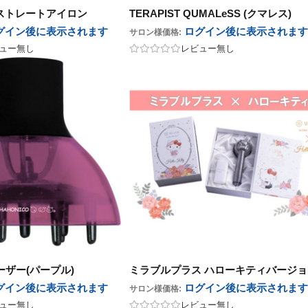
ストレートアイロン
TERAPIST QUMALeSS (クマレス)
グイン後に表示
されます
ログイン後に表示
されます
サロン様価格:
ュー無し
レビュー無し
ューザー(パープル)
ミラブルプラス ハローキティバージョ
グイン後に表示
されます
ログイン後に表示
されます
サロン様価格:
ュー無し
レビュー無し