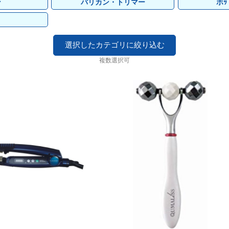
その他
ココバイ
ゴールドウェル
その他
ココバイ
ゴールドウェル
アモロス
ゴールドウェル
awaas
アモロス
ゴールドウェル
awaas
ン
バリカン・トリマー
ホ
SOOM
その他
SOOM
その他
パイモア
UnG
パイモア
UnG
ポーラ
ポーラ
NAKAGAWA
NAKAGAWA
選択したカテゴリに絞り込む
フォーシーズン
フォーシーズン
マッド
マッド
複数選択可
リアル化学
リアル化学
ワイマック
ワイマック
ランドプランイング
ランドプランイング
中野製薬
中野製薬
カエタス
カエタス
awaas
awaas
BCA PRODUCT
BCA PRODUCT
ボヤージュコスメ
ボヤージュコスメ
pad
pad
Jade Japan
Jade Japan
パン
パン
ワイズムーン
ワイズムーン
b-first
b-first