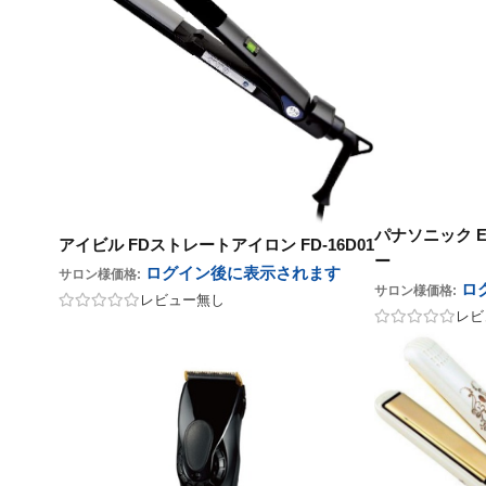
パナソニック E
アイビル FDストレートアイロン FD-16D01
ー
ログイン後に表示
されます
サロン様価格:
ロ
サロン様価格:
レビュー無し
レビ