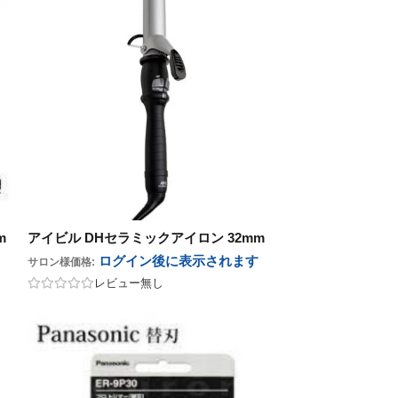
m
アイビル DHセラミックアイロン 32mm
ログイン後に表示
されます
サロン様価格:
レビュー無し