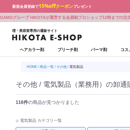
15%off
クーポン
新規会員登録で
プレゼント
GAMOグループ HIKOTAが運営する会員制プロショップ
12時までの注
理・美容室専用の通販サイト
ヘアカラー剤
ブリーチ剤
パーマ剤
コス
HOME
ミルボン
シュワルツコフ
アリミノ
Beni
オラプレックス
アリミノ
カット・シェービンググッズ
ミルボン
シュワルツコフ
アリミノ
Beni
オラプレックス
アリミノ
カット・シェービンググッズ
商品一覧
その他
電気製品
シュワルツコフ
ウエラ
ルベル
BJC
アリミノ
ナプラ
シザー
シュワルツコフ
ウエラ
ルベル
BJC
アリミノ
ナプラ
シザー
ナプラ
ロレアル
オレンジコスメ-八染草
RHYTHM(リズム)
ロレアル
b-ex
ON-beauty（大西オリジナル）
ナプラ
ロレアル
オレンジコスメ-八染草
RHYTHM(リズム)
ロレアル
b-ex
ON-beauty（大西オリジナル）
b-ex
ナプラ
ロレアル
MBFF
ナプラ
ミルボン
張り付かない眉
b-ex
ナプラ
ロレアル
MBFF
ナプラ
ミルボン
張り付かない眉
その他 / 電気製品（業務用）の卸通
ジャパンヘナ
デミ化粧品
ナプラ
ユーグレナ
サンコール
デミ
ヘアカラーグッズ
ジャパンヘナ
デミ化粧品
ナプラ
ユーグレナ
サンコール
デミ
ヘアカラーグッズ
デミ
サンコール
デミ
バルクオム
パシフィック
インターコスメ
ヘアアレンジグ
デミ
サンコール
デミ
バルクオム
パシフィック
インターコスメ
ヘアアレンジグ
セフティ
中野製薬
ハホニコ
デミ
プロリンク
掃除・衛生グッズ
セフティ
中野製薬
ハホニコ
デミ
プロリンク
掃除・衛生グッズ
パシフィック
LOWBAL
サンコール
資生堂
資生堂
和装グッズ
パシフィック
LOWBAL
サンコール
資生堂
資生堂
和装グッズ
O skin&hair
O skin&hair
資生堂
資生堂
116件
の商品が見つかりました
ハホニコ
ブライ
オリオセタ
パシフィック
フォンテーヌ
ハホニコ
ブライ
オリオセタ
パシフィック
フォンテーヌ
サイオス
サニープレイス
リンクオリジナ
パイモア
レオンカ
サイオス
サニープレイス
リンクオリジナ
パイモア
レオンカ
Amazing J world
Amazing J world
ワイマック
ベルジュバンス
アモロス
セバスティアン
福袋（現在掲載なし）
ワイマック
ベルジュバンス
アモロス
セバスティアン
福袋（現在掲載なし）
香栄化学
中野製薬
アルファブレイ
NAKAGAWA
BLACK FRI
香栄化学
中野製薬
アルファブレイ
NAKAGAWA
BLACK FRI
電気製品 カテゴリ一覧
エルコス
BCA PRODUCT
F'sビューティ
リアル化学
エルコス
BCA PRODUCT
F'sビューティ
リアル化学
アペティート
sinsコスメテ
F’sビューティ
香栄化学
アペティート
sinsコスメテ
F’sビューティ
香栄化学