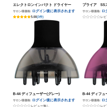
エレクトロンインパクト ドライヤー
プライア SS
ログイン後に表示
されます
ロ
サロン様価格:
サロン様価格:
5.00
(3件)
レビ
B-44 ディフューザー(グレー)
B-44 ディフ
ログイン後に表示
されます
ロ
サロン様価格:
サロン様価格:
レビュー無し
レビ