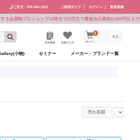
ご注文：076-264-3221
ご利用ガイド
ログイン
新規登録
運営する会員制プロショップ
12時までの注文で最短当日発送
8,000円以上
0
￥0
Gallery(小物)
セミナー
メーカー・ブランド一覧
メーカーズ
メーカーズ
アリミノ
ルベル
シュワルツコフ
CEFINE
シュワルツコフ
GOALD JAPAN
食品
アリミノ
ルベル
シュワルツコフ
CEFINE
シュワルツコフ
GOALD JAPAN
食品
ゴールドウェル
ハホニコ
ピアセラボ
KOSE×milbon
レイラス
ホーユー
パーマグッズ
ゴールドウェル
ハホニコ
ピアセラボ
KOSE×milbon
レイラス
ホーユー
パーマグッズ
NAKAGAWA
資生堂
インターコスメ
自由が丘クリニックドクタースコ
ニューウェイジャパン
シュワルツコフ
ミラー
NAKAGAWA
資生堂
インターコスメ
自由が丘クリニックドクタースコ
ニューウェイジャパン
シュワルツコフ
ミラー
スメティクス
スメティクス
パイモア
ビーテック
ホーユー
ロレアル
ウイッグ
パイモア
ビーテック
ホーユー
ロレアル
ウイッグ
ニューウェイジャパン
ニューウェイジャパン
ワールド
イワールド
ワールド
イワールド
リアル化学
千代田化学
アミコレ
オブコスメティックス
ワークサポート
リアル化学
千代田化学
アミコレ
オブコスメティックス
ワークサポート
グ
AY（現在掲載な
グ
AY（現在掲載な
中野製薬
Avenir
uka
モロッカンオイル
その他
中野製薬
Avenir
uka
モロッカンオイル
その他
ン
ン
フジコスメチック
マデナ
オーバイエッフェ
フォンテーヌ
フジコスメチック
マデナ
オーバイエッフェ
フォンテーヌ