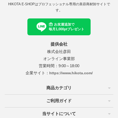
ルドウェル
ニコ
セラボ
E×milbon
ラス
ユー
マグッズ
ゴールドウェル
ハホニコ
ピアセラボ
KOSE×milbon
レイラス
ホーユー
パーマグッズ
HIKOTA E-SHOPはプロフェッショナル専用の美容商材卸サイトで
す。
パンヘナ
化粧品
ラ
グレナ
コール
カラーグッズ
ジャパンヘナ
デミ化粧品
ナプラ
ユーグレナ
サンコール
デミ
ヘアカラーグッズ
お友達追加で
コール
クオム
フィック
ターコスメ
アレンジグッズ
デミ
サンコール
デミ
バルクオム
パシフィック
インターコスメ
ヘアアレンジグッズ
毎月1,000ptプレゼント
堂
ユー
堂
LALAピール
ジュバンス
セラボ
クロス
資生堂
ホーユー
資生堂
LHALALAピール
ベルジュバンス
ピアセラボ
各種クロス
提供会社
コール
ティ
AMER
コール
シ・コーム
サンコール
b-ex
セフティ
LADAMER
b-ex
サンコール
ブラシ・コーム
株式会社彦田
オンライン事業部
AGAWA
堂
ターコスメ
が丘クリニックドクタースコスメテ
ーウェイジャパン
ワルツコフ
ー
NAKAGAWA
資生堂
インターコスメ
自由が丘クリニックドクタースコスメティクス
ニューウェイジャパン
シュワルツコフ
ミラー
営業時間：9:00～18:00
ス
企業サイト：
https://www.hikota.com/
ティ
製薬
ニコ
リンク
・衛生グッズ
セフティ
中野製薬
ハホニコ
O skin&hair
デミ
プロリンク
掃除・衛生グッズ
in&hair
フィック
BAL
コール
堂
堂
グッズ
パシフィック
LOWBAL
サンコール
資生堂
資生堂
資生堂
和装グッズ
商品カテゴリ
堂
セラボ
他
AGAWA
ッカンオイル
ラ
ピアセラボ
その他
NAKAGAWA
ヤーマン
モロッカンオイル
ウエラ
書籍
ご利用ガイド
マン
ターコスメ
ティ
ティ
インターコスメ
b-ex
Jade Japan
セフティ
セフティ
小物
当サイトについて
 Japan