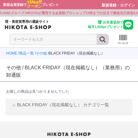
15%off
新規会員登録で
プレゼント
新規登録・ログイン
クーポン
戻る
戻る
戻る
戻る
戻る
戻る
戻る
戻る
戻る
戻る
戻る
戻る
戻る
戻る
GAMOグループ HIKOTAが運営する会員制プロショップ
12時までの注文で最短当日発送
8
ボン
ワルツコフ
ミノ
プレックス
ミノ
ト・シェービンググッズ
ミルボン
シュワルツコフ
アリミノ
Beni
オラプレックス
アリミノ
カット・シェービンググッズ
理・美容室専用の通販サイト
お友達追加で
毎月1,000ptプレゼント
ワルツコフ
ラ
ル
ミノ
ラ
ー
シュワルツコフ
ウエラ
ルベル
BJC
アリミノ
ナプラ
シザー
ル
ミノ
ボン
E PROFESSIONAL
ル
ル
ーケース
ルベル
アリミノ
ミルボン
KOSE PROFESSIONAL
ルベル
ルベル
シザーケース
HOME
商品一覧
その他
BLACK FRIDAY（現在掲載なし）
ラ
ボン
LD JAPAN
ウウエムラ
ボン
クオリジナルメーカーズ
製品
ウエラ
ミルボン
GOALD JAPAN
シュウウエムラ
ミルボン
リンクオリジナルメーカーズ
電気製品
その他 / BLACK FRIDAY（現在掲載なし）（業務用）の
ミノ
ル
ワルツコフ
INE
ワルツコフ
LD JAPAN
アリミノ
ルベル
シュワルツコフ
CEFINE
シュワルツコフ
GOALD JAPAN
食品
卸通販
ラ
アル
ンジコスメ-八染草
THM(リズム)
アル
-beauty（大西オリジナル）
ナプラ
ロレアル
オレンジコスメ-八染草
RHYTHM(リズム)
ロレアル
b-ex
ON-beauty（大西オリジナル）
お探しの商品は見つかりませんでした
ラ
アル
F
ラ
ボン
付かない眉パーマ用商材
b-ex
ナプラ
ロレアル
MBFF
ナプラ
ミルボン
張り付かない眉パーマ用商材
BLACK FRIDAY（現在掲載なし） カテゴリ一覧
ユー
ティ
ラ
PLEX
ラ
製薬
イツ
ホーユー
セフティ
ウエラ
OLAPLEX
ウエラ
中野製薬
クレイツ
アル
モア
モア
WA
トラ
ルミッチェル
ンプーグッズ
ロレアル
パイモア
パイモア
UTOWA
アマトラ
ポールミッチェル
シャンプーグッズ