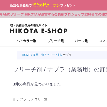
15%off
クーポン
新規会員登録で
プレゼント
GAMOグループ HIKOTAが運営する会員制プロショップ
12時までの注
理・美容室専用の通販サイト
ヘアカラー剤
ブリーチ剤
パーマ剤
コス
HOME
ミルボン
シュワルツコフ
アリミノ
Beni
オラプレックス
アリミノ
カット・シェービンググッズ
ミルボン
シュワルツコフ
アリミノ
Beni
オラプレックス
アリミノ
カット・シェービンググッズ
商品一覧
ブリーチ剤
ナプラ
シュワルツコフ
ウエラ
ルベル
BJC
アリミノ
ナプラ
シザー
シュワルツコフ
ウエラ
ルベル
BJC
アリミノ
ナプラ
シザー
ナプラ
ロレアル
オレンジコスメ-八染草
RHYTHM(リズム)
ロレアル
b-ex
ON-beauty（大西オリジナル）
ナプラ
ロレアル
オレンジコスメ-八染草
RHYTHM(リズム)
ロレアル
b-ex
ON-beauty（大西オリジナル）
b-ex
ナプラ
ロレアル
MBFF
ナプラ
ミルボン
張り付かない眉
b-ex
ナプラ
ロレアル
MBFF
ナプラ
ミルボン
張り付かない眉
ブリーチ剤 / ナプラ（業務用）の卸
ジャパンヘナ
デミ化粧品
ナプラ
ユーグレナ
サンコール
デミ
ヘアカラーグッズ
ジャパンヘナ
デミ化粧品
ナプラ
ユーグレナ
サンコール
デミ
ヘアカラーグッズ
デミ
サンコール
デミ
バルクオム
パシフィック
インターコスメ
ヘアアレンジグ
デミ
サンコール
デミ
バルクオム
パシフィック
インターコスメ
ヘアアレンジグ
セフティ
中野製薬
ハホニコ
デミ
プロリンク
掃除・衛生グッズ
セフティ
中野製薬
ハホニコ
デミ
プロリンク
掃除・衛生グッズ
パシフィック
LOWBAL
サンコール
資生堂
資生堂
和装グッズ
パシフィック
LOWBAL
サンコール
資生堂
資生堂
和装グッズ
O skin&hair
O skin&hair
資生堂
資生堂
3件
の商品が見つかりました
ハホニコ
ブライ
オリオセタ
パシフィック
フォンテーヌ
ハホニコ
ブライ
オリオセタ
パシフィック
フォンテーヌ
サイオス
サニープレイス
リンクオリジナ
パイモア
レオンカ
サイオス
サニープレイス
リンクオリジナ
パイモア
レオンカ
Amazing J world
Amazing J world
ワイマック
ベルジュバンス
アモロス
セバスティアン
福袋（現在掲載なし）
ワイマック
ベルジュバンス
アモロス
セバスティアン
福袋（現在掲載なし）
香栄化学
中野製薬
アルファブレイ
NAKAGAWA
BLACK FRI
香栄化学
中野製薬
アルファブレイ
NAKAGAWA
BLACK FRI
ナプラ カテゴリ一覧
エルコス
BCA PRODUCT
F'sビューティ
リアル化学
エルコス
BCA PRODUCT
F'sビューティ
リアル化学
アペティート
sinsコスメテ
F’sビューティ
香栄化学
アペティート
sinsコスメテ
F’sビューティ
香栄化学