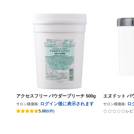
グランデックス
フォーフルール
オレンジコスメ-八染草
TIGI
グランデックス
フォーフルール
オレンジコスメ-八染草
TIGI
LOWBAL
その他
カラタス
TBM
LOWBAL
その他
カラタス
TBM
サニープレイス
Jade Japan
サニープレイス
Jade Japan
ジャパンヘナ
オリオセタ
ジャパンヘナ
オリオセタ
ピアセラボ
ピアセラボ
ハホニコ
ハホニコ
ブライ
ブライ
テクノエイト
テクノエイト
マイハニーレメディ
マイハニーレメディ
ルーゾー
ルーゾー
千代田化学
千代田化学
ナッシュ
ナッシュ
フォンテーヌ
フォンテーヌ
アルペンローゼ
アルペンローゼ
ユーグレナ
ユーグレナ
グランデックス
グランデックス
金澤ひとり
金澤ひとり
LOWBAL
LOWBAL
マデナ
マデナ
ヘアテックジャ
ヘアテックジャ
UnG
UnG
ヤーマン
ヤーマン
アクセスフリー パウダーブリーチ 500g
エヌドット パウ
ログイン後に表示
されます
ロ
サロン様価格:
サロン様価格:
5.00
(6件)
レビ