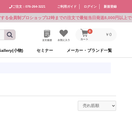
ご注文：076-264-3221
ご利用ガイド
ログイン
新規登録
運営する会員制プロショップ
12時までの注文で最短当日発送
8,000円以上
0
￥0
Gallery(小物)
セミナー
メーカー・ブランド一覧
メーカーズ
メーカーズ
アリミノ
ルベル
シュワルツコフ
CEFINE
シュワルツコフ
GOALD JAPAN
食品
アリミノ
ルベル
シュワルツコフ
CEFINE
シュワルツコフ
GOALD JAPAN
食品
ゴールドウェル
ハホニコ
ピアセラボ
KOSE×milbon
レイラス
ホーユー
パーマグッズ
ゴールドウェル
ハホニコ
ピアセラボ
KOSE×milbon
レイラス
ホーユー
パーマグッズ
NAKAGAWA
資生堂
インターコスメ
自由が丘クリニックドクタースコ
ニューウェイジャパン
シュワルツコフ
ミラー
NAKAGAWA
資生堂
インターコスメ
自由が丘クリニックドクタースコ
ニューウェイジャパン
シュワルツコフ
ミラー
スメティクス
スメティクス
パイモア
ビーテック
ホーユー
ロレアル
ウイッグ
パイモア
ビーテック
ホーユー
ロレアル
ウイッグ
ニューウェイジャパン
ニューウェイジャパン
ワールド
イワールド
ワールド
イワールド
リアル化学
千代田化学
アミコレ
オブコスメティックス
ワークサポート
リアル化学
千代田化学
アミコレ
オブコスメティックス
ワークサポート
グ
AY（現在掲載な
グ
AY（現在掲載な
中野製薬
Avenir
uka
モロッカンオイル
その他
中野製薬
Avenir
uka
モロッカンオイル
その他
ン
ン
フジコスメチック
マデナ
オーバイエッフェ
フォンテーヌ
フジコスメチック
マデナ
オーバイエッフェ
フォンテーヌ