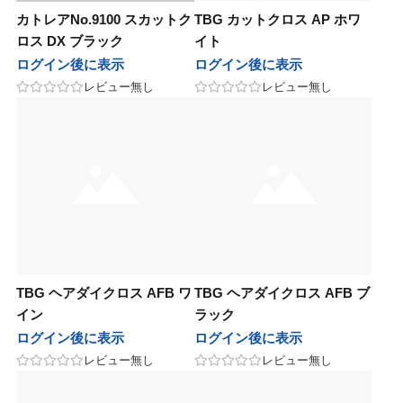
カトレアNo.9100 スカットク
TBG カットクロス AP ホワ
他
コス
 PRODUCT
sビューティ
ル化学
エルコス
BCA PRODUCT
F'sビューティ
リアル化学
ロス DX ブラック
イト
ログイン後に表示
ログイン後に表示
ティート
nsコスメティックス
sビューティー
化学
アペティート
sinsコスメティックス
F’sビューティー
香栄化学
レビュー無し
レビュー無し
ン
ージュコスメティックス
コスメティックス
草
ルノン
ボヤージュコスメティックス
オブコスメティックス
百日草
テックジャパン
ル化学
in&hair
カミング
ヘアテックジャパン
リアル化学
O skin&hair
ザ・カミング
コスメチック
ナ
バイエッフェ
ンテーヌ
フジコスメチック
マデナ
オーバイエッフェ
フォンテーヌ
ンデックス
ーフルール
ンジコスメ-八染草
グランデックス
フォーフルール
オレンジコスメ-八染草
TIGI
BAL
他
タス
LOWBAL
その他
カラタス
TBM
TBG ヘアダイクロス AFB ワ
TBG ヘアダイクロス AFB ブ
イン
ラック
他
バイ
ルドウェル
その他
ココバイ
ゴールドウェル
ログイン後に表示
ログイン後に表示
ロス
ルドウェル
as
アモロス
ゴールドウェル
awaas
レビュー無し
レビュー無し
ラス
ナホル
レイラス
サンナホル
pad