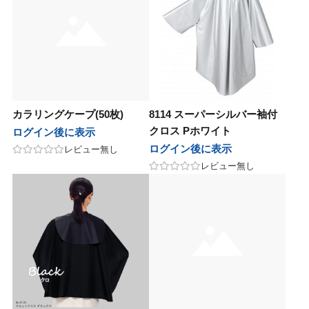
モア
テック
ユー
アル
ッグ
パイモア
ビーテック
ニューウェイジャパン
ホーユー
ロレアル
ウイッグ
ーウェイジャパン
ニコ
イ
オセタ
フィック
ンテーヌ
ハホニコ
ブライ
Amazing J world
オリオセタ
パシフィック
フォンテーヌ
ing J world
オス
ープレイス
クオリジナルメーカーズ
モア
ンカ
サイオス
サニープレイス
リンクオリジナルメーカーズ
パイモア
レオンカ
ジュバンス
アテック
ティート
バイ
メ
ベルジュバンス
ディアテック
アペティート
ココバイ
コスメ
カラリングケープ(50枚)
8114 スーパーシルバー袖付
ファブレインワールド
マック
ージングジェイワールド
コレ
ボン
アルファブレインワールド
ワイマック
アメージングジェイワールド
アミコレ
ミルボン
クロス Pホワイト
ログイン後に表示
ログイン後に表示
レビュー無し
ル化学
田化学
コレ
コスメティックス
クサポート
リアル化学
千代田化学
アミコレ
オブコスメティックス
ワークサポート
レビュー無し
マック
ジュバンス
ロス
スティアン
（現在掲載なし）
ワイマック
ベルジュバンス
アモロス
セバスティアン
福袋（現在掲載なし）
化学
製薬
ファブレインワールド
AGAWA
CK FRIDAY（現在掲載なし）
香栄化学
中野製薬
アルファブレインワールド
NAKAGAWA
BLACK FRIDAY（現在掲載なし）
田化学
コス
ターコスメ
ジュバンス
クオリジナルメーカーズ（現在掲載
千代田化学
エルコス
インターコスメ
ベルジュバンス
リンクオリジナルメーカーズ（現在掲載なし）
）
ドプランイング
ルドウェル
ーダテラ
ゾー
ランドプランイング
ゴールドウェル
ヴィーダテラ
ルーゾー
CYBER MONDAY（現在掲載なし）
BER MONDAY（現在掲載なし）
製薬
ir
ッカンオイル
中野製薬
Avenir
uka
モロッカンオイル
その他