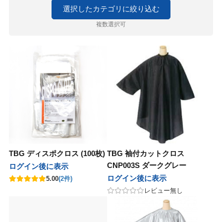
ルドウェル
ニコ
セラボ
E×milbon
ラス
ユー
マグッズ
ゴールドウェル
ハホニコ
ピアセラボ
KOSE×milbon
レイラス
ホーユー
パーマグッズ
選択したカテゴリに絞り込む
複数選択可
パンヘナ
化粧品
ラ
グレナ
コール
カラーグッズ
ジャパンヘナ
デミ化粧品
ナプラ
ユーグレナ
サンコール
デミ
ヘアカラーグッズ
コール
クオム
フィック
ターコスメ
アレンジグッズ
デミ
サンコール
デミ
バルクオム
パシフィック
インターコスメ
ヘアアレンジグッズ
堂
ユー
堂
LALAピール
ジュバンス
セラボ
クロス
資生堂
ホーユー
資生堂
LHALALAピール
ベルジュバンス
ピアセラボ
各種クロス
コール
ティ
AMER
コール
シ・コーム
サンコール
b-ex
セフティ
LADAMER
b-ex
サンコール
ブラシ・コーム
AGAWA
堂
ターコスメ
が丘クリニックドクタースコスメテ
ーウェイジャパン
ワルツコフ
ー
NAKAGAWA
資生堂
インターコスメ
自由が丘クリニックドクタースコスメティクス
ニューウェイジャパン
シュワルツコフ
ミラー
ス
ティ
製薬
ニコ
リンク
・衛生グッズ
セフティ
中野製薬
ハホニコ
O skin&hair
デミ
プロリンク
掃除・衛生グッズ
in&hair
TBG ディスポクロス (100枚)
TBG 袖付カットクロス
フィック
BAL
コール
堂
堂
グッズ
パシフィック
LOWBAL
サンコール
資生堂
資生堂
資生堂
和装グッズ
CNP003S ダークグレー
ログイン後に表示
堂
ログイン後に表示
5.00
(2件)
セラボ
他
AGAWA
ッカンオイル
ラ
ピアセラボ
その他
NAKAGAWA
ヤーマン
モロッカンオイル
ウエラ
書籍
レビュー無し
マン
ターコスメ
ティ
ティ
インターコスメ
b-ex
Jade Japan
セフティ
セフティ
小物
 Japan