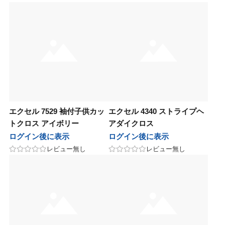
田化学
千代田化学
シュ
ナッシュ
ドプランイング
ランドプランイング
製薬
中野製薬
ラ
リルラ
エクセル 7529 袖付子供カッ
エクセル 4340 ストライプヘ
ンテーヌ
フォンテーヌ
トクロス アイボリー
アダイクロス
ログイン後に表示
ログイン後に表示
ペンローゼ
アルペンローゼ
レビュー無し
レビュー無し
タス
カエタス
as
awaas
soeff