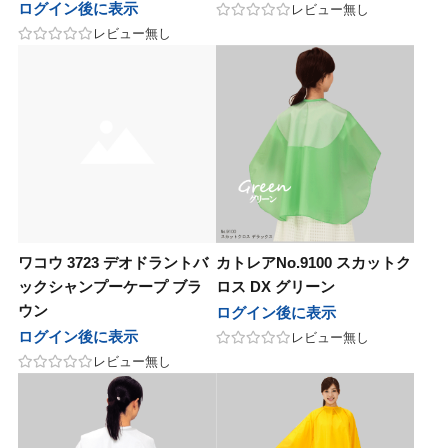
ナ
マデナ
ログイン後に表示
レビュー無し
レビュー無し
テックジャパン
ヘアテックジャパン
ズムーン
ワイズムーン
st
b-first
他
その他
UnG
ワコウ 3723 デオドラントバ
カトレアNo.9100 スカットク
マン
ヤーマン
ックシャンプーケープ ブラ
ロス DX グリーン
ウン
ログイン後に表示
ログイン後に表示
レビュー無し
レビュー無し