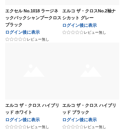
イ
ブライ
エクセル No.1018 ラージネ
エルコ ザ・クロスNo.2袖ナ
ックバックシャンプークロス
シカット グレー
ノエイト
テクノエイト
ブラック
ログイン後に表示
ログイン後に表示
レビュー無し
ーシーズン
フォーシーズン
レビュー無し
ド
マッド
ルミッチェル
ポールミッチェル
ハニーレメディ
マイハニーレメディ
ゾー
ルーゾー
ル化学
リアル化学
エルコ ザ・クロス ハイブリ
エルコ ザ・クロス ハイブリ
マック
ワイマック
ッド ホワイト
ッド ブラック
ログイン後に表示
ログイン後に表示
化学
香栄化学
レビュー無し
レビュー無し