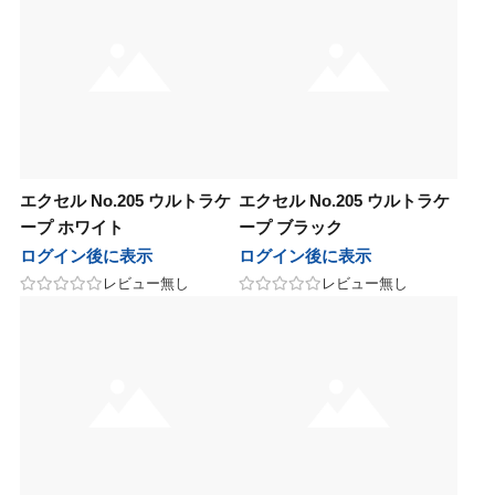
ープレイス
 Japan
サニープレイス
Jade Japan
パンヘナ
オセタ
ジャパンヘナ
オリオセタ
M
他
SOOM
その他
モア
パイモア
UnG
エクセル No.205 ウルトラケ
エクセル No.205 ウルトラケ
ープ ホワイト
ープ ブラック
レスト・ラボ
in&hair
フォレスト・ラボ
O skin&hair
ログイン後に表示
ログイン後に表示
セラボ
ピアセラボ
レビュー無し
レビュー無し
ニコ
ハホニコ
ラ
ポーラ
AGAWA
NAKAGAWA
アテック
ディアテック