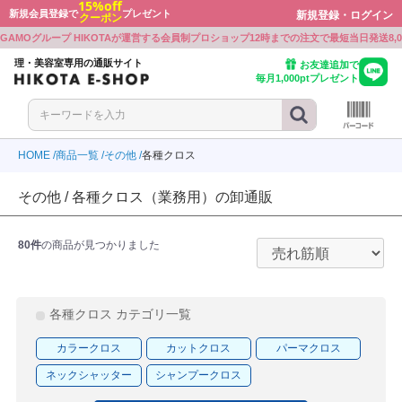
15%off
新規会員登録で
プレゼント
新規登録・ログイン
クーポン
戻る
戻る
戻る
戻る
戻る
戻る
戻る
戻る
戻る
戻る
戻る
戻る
戻る
戻る
GAMOグループ HIKOTAが運営する会員制プロショップ
12時までの注文で最短当日発送
8
ボン
ワルツコフ
ミノ
プレックス
ミノ
ト・シェービンググッズ
ミルボン
シュワルツコフ
アリミノ
Beni
オラプレックス
アリミノ
カット・シェービンググッズ
理・美容室専用の通販サイト
お友達追加で
毎月1,000ptプレゼント
ワルツコフ
ラ
ル
ミノ
ラ
ー
シュワルツコフ
ウエラ
ルベル
BJC
アリミノ
ナプラ
シザー
ル
ミノ
ボン
E PROFESSIONAL
ル
ル
ーケース
ルベル
アリミノ
ミルボン
KOSE PROFESSIONAL
ルベル
ルベル
シザーケース
HOME
商品一覧
その他
各種クロス
ラ
ボン
LD JAPAN
ウウエムラ
ボン
クオリジナルメーカーズ
製品
ウエラ
ミルボン
GOALD JAPAN
シュウウエムラ
ミルボン
リンクオリジナルメーカーズ
電気製品
その他 / 各種クロス（業務用）の卸通販
ミノ
ル
ワルツコフ
INE
ワルツコフ
LD JAPAN
アリミノ
ルベル
シュワルツコフ
CEFINE
シュワルツコフ
GOALD JAPAN
食品
80件
の商品が見つかりました
ラ
アル
ンジコスメ-八染草
THM(リズム)
アル
-beauty（大西オリジナル）
ナプラ
ロレアル
オレンジコスメ-八染草
RHYTHM(リズム)
ロレアル
b-ex
ON-beauty（大西オリジナル）
ラ
アル
F
ラ
ボン
付かない眉パーマ用商材
b-ex
ナプラ
ロレアル
MBFF
ナプラ
ミルボン
張り付かない眉パーマ用商材
各種クロス カテゴリ一覧
ユー
ティ
ラ
PLEX
ラ
製薬
イツ
ホーユー
セフティ
ウエラ
OLAPLEX
ウエラ
中野製薬
クレイツ
カラークロス
カットクロス
パーマクロス
アル
モア
モア
WA
トラ
ルミッチェル
ンプーグッズ
ロレアル
パイモア
パイモア
UTOWA
アマトラ
ポールミッチェル
シャンプーグッズ
ネックシャッター
シャンプークロス