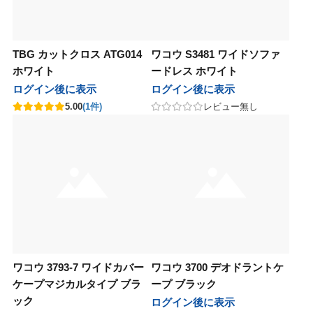
グレナ
ユーグレナ
ンデックス
グランデックス
TBG カットクロス ATG014
ワコウ S3481 ワイドソファ
 PRODUCT
BCA PRODUCT
ホワイト
ードレス ホワイト
ログイン後に表示
ログイン後に表示
ージュコスメティックス
ボヤージュコスメティックス
5.00
(1件)
レビュー無し
nsコスメティックス
sinsコスメティックス
ひとり
金澤ひとり
BAL
LOWBAL
pad
 Japan
Jade Japan
ワコウ 3793-7 ワイドカバー
ワコウ 3700 デオドラントケ
ケープマジカルタイプ ブラ
ープ ブラック
ゾン
ユニゾン
ック
ログイン後に表示