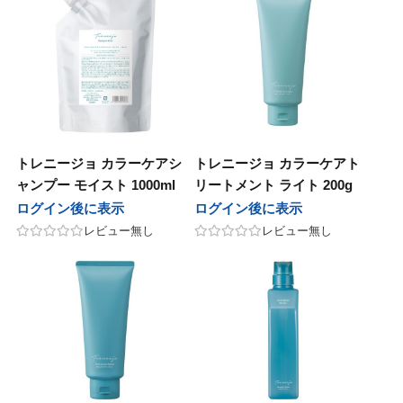
ープレイス
 Japan
サニープレイス
Jade Japan
パンヘナ
オセタ
ジャパンヘナ
オリオセタ
M
他
SOOM
その他
モア
パイモア
UnG
トレニージョ カラーケアシ
トレニージョ カラーケアト
ャンプー モイスト 1000ml
リートメント ライト 200g
レスト・ラボ
in&hair
フォレスト・ラボ
O skin&hair
ログイン後に表示
ログイン後に表示
セラボ
ピアセラボ
レビュー無し
レビュー無し
ニコ
ハホニコ
ラ
ポーラ
AGAWA
NAKAGAWA
アテック
ディアテック