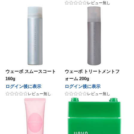
ナ
マデナ
レビュー無し
テックジャパン
ヘアテックジャパン
ズムーン
ワイズムーン
st
b-first
他
その他
UnG
ウェーボ スムースコート
ウェーボ トリートメントフ
160g
ォーム 200g
マン
ヤーマン
ログイン後に表示
ログイン後に表示
レビュー無し
レビュー無し