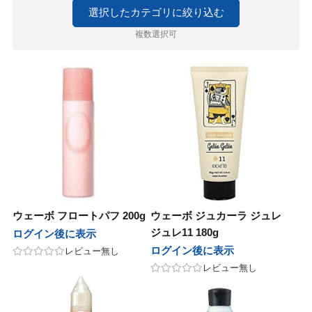
ルドウェル
ニコ
セラボ
E×milbon
ラス
ユー
マグッズ
ゴールドウェル
ハホニコ
ピアセラボ
KOSE×milbon
レイラス
ホーユー
パーマグッズ
選択したカテゴリに絞り込む
複数選択可
パンヘナ
化粧品
ラ
グレナ
コール
カラーグッズ
ジャパンヘナ
デミ化粧品
ナプラ
ユーグレナ
サンコール
デミ
ヘアカラーグッズ
コール
クオム
フィック
ターコスメ
アレンジグッズ
デミ
サンコール
デミ
バルクオム
パシフィック
インターコスメ
ヘアアレンジグッズ
堂
ユー
堂
LALAピール
ジュバンス
セラボ
クロス
資生堂
ホーユー
資生堂
LHALALAピール
ベルジュバンス
ピアセラボ
各種クロス
コール
ティ
AMER
コール
シ・コーム
サンコール
b-ex
セフティ
LADAMER
b-ex
サンコール
ブラシ・コーム
AGAWA
堂
ターコスメ
が丘クリニックドクタースコスメテ
ーウェイジャパン
ワルツコフ
ー
NAKAGAWA
資生堂
インターコスメ
自由が丘クリニックドクタースコスメティクス
ニューウェイジャパン
シュワルツコフ
ミラー
ス
ティ
製薬
ニコ
リンク
・衛生グッズ
セフティ
中野製薬
ハホニコ
O skin&hair
デミ
プロリンク
掃除・衛生グッズ
in&hair
ウェーボ フロートパフ 200g
ウェーボ ジュカーラ ジュレ
フィック
BAL
コール
堂
堂
グッズ
パシフィック
LOWBAL
サンコール
資生堂
資生堂
資生堂
和装グッズ
ジュレ11 180g
ログイン後に表示
堂
ログイン後に表示
レビュー無し
セラボ
他
AGAWA
ッカンオイル
ラ
ピアセラボ
その他
NAKAGAWA
ヤーマン
モロッカンオイル
ウエラ
書籍
レビュー無し
マン
ターコスメ
ティ
ティ
インターコスメ
b-ex
Jade Japan
セフティ
セフティ
小物
 Japan