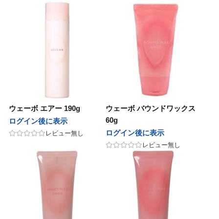
田化学
千代田化学
シュ
ナッシュ
ドプランイング
ランドプランイング
製薬
中野製薬
ラ
リルラ
ウェーボ エアー 190g
ウェーボ バウンドワックス
ンテーヌ
フォンテーヌ
60g
ログイン後に表示
ログイン後に表示
レビュー無し
ペンローゼ
アルペンローゼ
レビュー無し
タス
カエタス
as
awaas
soeff