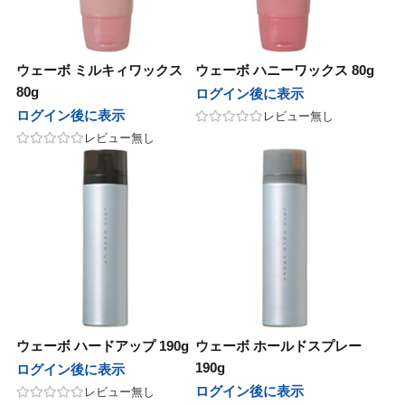
グレナ
ユーグレナ
ンデックス
グランデックス
ウェーボ ミルキィワックス
ウェーボ ハニーワックス 80g
 PRODUCT
BCA PRODUCT
80g
ログイン後に表示
ログイン後に表示
レビュー無し
ージュコスメティックス
ボヤージュコスメティックス
レビュー無し
nsコスメティックス
sinsコスメティックス
ひとり
金澤ひとり
BAL
LOWBAL
pad
 Japan
Jade Japan
ウェーボ ハードアップ 190g
ウェーボ ホールドスプレー
190g
ゾン
ユニゾン
ログイン後に表示
ログイン後に表示
レビュー無し