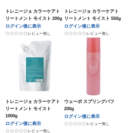
イ
ブライ
トレニージョ カラーケアト
トレニージョ カラーケアト
リートメント モイスト 200g
リートメント モイスト 550g
ノエイト
テクノエイト
ログイン後に表示
ログイン後に表示
レビュー無し
レビュー無し
ーシーズン
フォーシーズン
ド
マッド
ルミッチェル
ポールミッチェル
ハニーレメディ
マイハニーレメディ
ゾー
ルーゾー
ル化学
リアル化学
トレニージョ カラーケアト
ウェーボ スプリングパフ
リートメント モイスト
200g
マック
ワイマック
1000g
ログイン後に表示
ログイン後に表示
レビュー無し
化学
香栄化学
レビュー無し