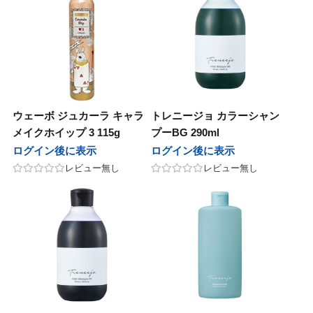
モア
テック
ユー
アル
ッグ
パイモア
ビーテック
ニューウェイジャパン
ホーユー
ロレアル
ウイッグ
ーウェイジャパン
ニコ
イ
オセタ
フィック
ンテーヌ
ハホニコ
ブライ
Amazing J world
オリオセタ
パシフィック
フォンテーヌ
ing J world
オス
ープレイス
クオリジナルメーカーズ
モア
ンカ
サイオス
サニープレイス
リンクオリジナルメーカーズ
パイモア
レオンカ
ジュバンス
アテック
ティート
バイ
メ
ベルジュバンス
ディアテック
アペティート
ココバイ
コスメ
ウェーボ ジュカーラ キャラ
トレニージョ カラーシャン
ファブレインワールド
マック
ージングジェイワールド
コレ
ボン
アルファブレインワールド
ワイマック
アメージングジェイワールド
アミコレ
ミルボン
メイクホイップ 3 115g
プーBG 290ml
ログイン後に表示
ログイン後に表示
ル化学
田化学
コレ
コスメティックス
クサポート
リアル化学
千代田化学
アミコレ
オブコスメティックス
ワークサポート
レビュー無し
レビュー無し
マック
ジュバンス
ロス
スティアン
（現在掲載なし）
ワイマック
ベルジュバンス
アモロス
セバスティアン
福袋（現在掲載なし）
化学
製薬
ファブレインワールド
AGAWA
CK FRIDAY（現在掲載なし）
香栄化学
中野製薬
アルファブレインワールド
NAKAGAWA
BLACK FRIDAY（現在掲載なし）
田化学
コス
ターコスメ
ジュバンス
クオリジナルメーカーズ（現在掲載
千代田化学
エルコス
インターコスメ
ベルジュバンス
リンクオリジナルメーカーズ（現在掲載なし）
）
ドプランイング
ルドウェル
ーダテラ
ゾー
ランドプランイング
ゴールドウェル
ヴィーダテラ
ルーゾー
CYBER MONDAY（現在掲載なし）
BER MONDAY（現在掲載なし）
製薬
ir
ッカンオイル
中野製薬
Avenir
uka
モロッカンオイル
その他