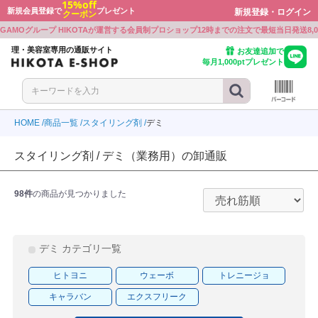
15%off
新規会員登録で
プレゼント
新規登録・ログイン
クーポン
戻る
戻る
戻る
戻る
戻る
戻る
戻る
戻る
戻る
戻る
戻る
戻る
戻る
戻る
GAMOグループ HIKOTAが運営する会員制プロショップ
12時までの注文で最短当日発送
8
ボン
ワルツコフ
ミノ
プレックス
ミノ
ト・シェービンググッズ
ミルボン
シュワルツコフ
アリミノ
Beni
オラプレックス
アリミノ
カット・シェービンググッズ
理・美容室専用の通販サイト
お友達追加で
毎月1,000ptプレゼント
ワルツコフ
ラ
ル
ミノ
ラ
ー
シュワルツコフ
ウエラ
ルベル
BJC
アリミノ
ナプラ
シザー
ル
ミノ
ボン
E PROFESSIONAL
ル
ル
ーケース
ルベル
アリミノ
ミルボン
KOSE PROFESSIONAL
ルベル
ルベル
シザーケース
HOME
商品一覧
スタイリング剤
デミ
ラ
ボン
LD JAPAN
ウウエムラ
ボン
クオリジナルメーカーズ
製品
ウエラ
ミルボン
GOALD JAPAN
シュウウエムラ
ミルボン
リンクオリジナルメーカーズ
電気製品
スタイリング剤 / デミ（業務用）の卸通販
ミノ
ル
ワルツコフ
INE
ワルツコフ
LD JAPAN
アリミノ
ルベル
シュワルツコフ
CEFINE
シュワルツコフ
GOALD JAPAN
食品
98件
の商品が見つかりました
ラ
アル
ンジコスメ-八染草
THM(リズム)
アル
-beauty（大西オリジナル）
ナプラ
ロレアル
オレンジコスメ-八染草
RHYTHM(リズム)
ロレアル
b-ex
ON-beauty（大西オリジナル）
ラ
アル
F
ラ
ボン
付かない眉パーマ用商材
b-ex
ナプラ
ロレアル
MBFF
ナプラ
ミルボン
張り付かない眉パーマ用商材
デミ カテゴリ一覧
ユー
ティ
ラ
PLEX
ラ
製薬
イツ
ホーユー
セフティ
ウエラ
OLAPLEX
ウエラ
中野製薬
クレイツ
ヒトヨニ
ウェーボ
トレニージョ
アル
モア
モア
WA
トラ
ルミッチェル
ンプーグッズ
ロレアル
パイモア
パイモア
UTOWA
アマトラ
ポールミッチェル
シャンプーグッズ
キャラバン
エクスフリーク