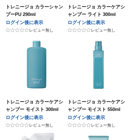
トレニージョ カラーシャン
トレニージョ カラーケアシ
他
コス
 PRODUCT
sビューティ
ル化学
エルコス
BCA PRODUCT
F'sビューティ
リアル化学
プーPU 290ml
ャンプー ライト 300ml
ログイン後に表示
ログイン後に表示
ティート
nsコスメティックス
sビューティー
化学
アペティート
sinsコスメティックス
F’sビューティー
香栄化学
レビュー無し
レビュー無し
ン
ージュコスメティックス
コスメティックス
草
ルノン
ボヤージュコスメティックス
オブコスメティックス
百日草
テックジャパン
ル化学
in&hair
カミング
ヘアテックジャパン
リアル化学
O skin&hair
ザ・カミング
コスメチック
ナ
バイエッフェ
ンテーヌ
フジコスメチック
マデナ
オーバイエッフェ
フォンテーヌ
ンデックス
ーフルール
ンジコスメ-八染草
グランデックス
フォーフルール
オレンジコスメ-八染草
TIGI
BAL
他
タス
LOWBAL
その他
カラタス
TBM
トレニージョ カラーケアシ
トレニージョ カラーケアシ
ャンプー モイスト 300ml
ャンプー モイスト 550ml
他
バイ
ルドウェル
その他
ココバイ
ゴールドウェル
ログイン後に表示
ログイン後に表示
ロス
ルドウェル
as
アモロス
ゴールドウェル
awaas
レビュー無し
レビュー無し
ラス
ナホル
レイラス
サンナホル
pad