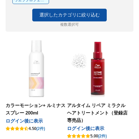
ルドウェル
ニコ
セラボ
E×milbon
ラス
ユー
マグッズ
ゴールドウェル
ハホニコ
ピアセラボ
KOSE×milbon
レイラス
ホーユー
パーマグッズ
選択したカテゴリに絞り込む
パンヘナ
化粧品
ラ
グレナ
コール
カラーグッズ
ジャパンヘナ
デミ化粧品
ナプラ
ユーグレナ
サンコール
デミ
ヘアカラーグッズ
複数選択可
コール
クオム
フィック
ターコスメ
アレンジグッズ
デミ
サンコール
デミ
バルクオム
パシフィック
インターコスメ
ヘアアレンジグッズ
堂
ユー
堂
LALAピール
ジュバンス
セラボ
クロス
資生堂
ホーユー
資生堂
LHALALAピール
ベルジュバンス
ピアセラボ
各種クロス
コール
ティ
AMER
コール
シ・コーム
サンコール
b-ex
セフティ
LADAMER
b-ex
サンコール
ブラシ・コーム
AGAWA
堂
ターコスメ
が丘クリニックドクタースコスメテ
ーウェイジャパン
ワルツコフ
ー
NAKAGAWA
資生堂
インターコスメ
自由が丘クリニックドクタースコスメティクス
ニューウェイジャパン
シュワルツコフ
ミラー
ス
ティ
製薬
ニコ
リンク
・衛生グッズ
セフティ
中野製薬
ハホニコ
O skin&hair
デミ
プロリンク
掃除・衛生グッズ
in&hair
フィック
BAL
コール
堂
堂
グッズ
パシフィック
LOWBAL
サンコール
資生堂
資生堂
資生堂
和装グッズ
カラーモーション+ ルミナス
アルタイム リペア ミラクル
堂
スプレー 200ml
ヘアトリートメント（登録店
セラボ
他
AGAWA
ッカンオイル
ラ
ピアセラボ
その他
NAKAGAWA
ヤーマン
モロッカンオイル
ウエラ
書籍
専売品）
ログイン後に表示
マン
ターコスメ
ティ
ティ
インターコスメ
b-ex
Jade Japan
セフティ
セフティ
小物
ログイン後に表示
4.50
(2件)
 Japan
5.00
(2件)