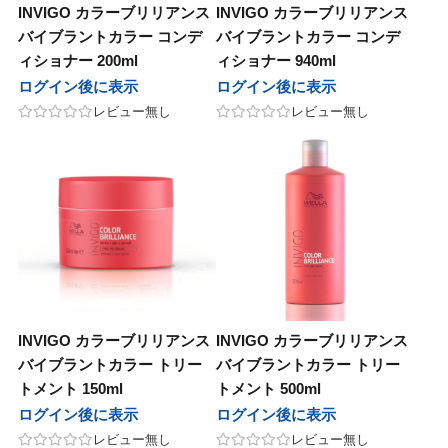
ナ
マデナ
INVIGO カラーブリリアンス
INVIGO カラーブリリアンス
バイブラントカラー コンデ
バイブラントカラー コンデ
テックジャパン
ヘアテックジャパン
ィショナー 200ml
ィショナー 940ml
ログイン後に表示
ログイン後に表示
ズムーン
ワイズムーン
レビュー無し
レビュー無し
st
b-first
他
その他
UnG
マン
ヤーマン
INVIGO カラーブリリアンス
INVIGO カラーブリリアンス
バイブラントカラー トリー
バイブラントカラー トリー
トメント 150ml
トメント 500ml
ログイン後に表示
ログイン後に表示
レビュー無し
レビュー無し