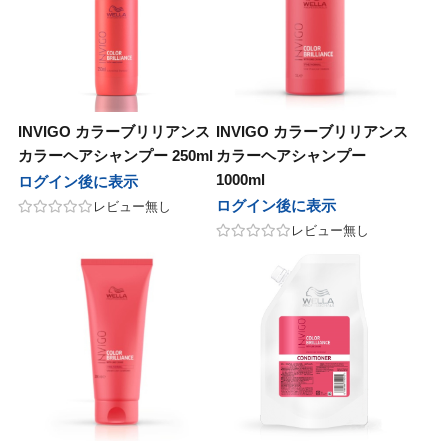
グレナ
ユーグレナ
ンデックス
グランデックス
 PRODUCT
BCA PRODUCT
INVIGO カラーブリリアンス
INVIGO カラーブリリアンス
ージュコスメティックス
ボヤージュコスメティックス
カラーヘアシャンプー 250ml
カラーヘアシャンプー
1000ml
ログイン後に表示
nsコスメティックス
sinsコスメティックス
ログイン後に表示
レビュー無し
ひとり
金澤ひとり
レビュー無し
BAL
LOWBAL
pad
 Japan
Jade Japan
ゾン
ユニゾン