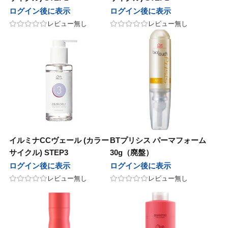
田化学
千代田化学
ログイン後に表示
ログイン後に表示
レビュー無し
レビュー無し
シュ
ナッシュ
ドプランイング
ランドプランイング
製薬
中野製薬
ラ
リルラ
ンテーヌ
フォンテーヌ
イルミナCCヴェール (カラー
BTプリシス パーマフォーム
ペンローゼ
アルペンローゼ
サイクル) STEP3
30g（廃盤）
ログイン後に表示
ログイン後に表示
タス
カエタス
レビュー無し
レビュー無し
as
awaas
soeff