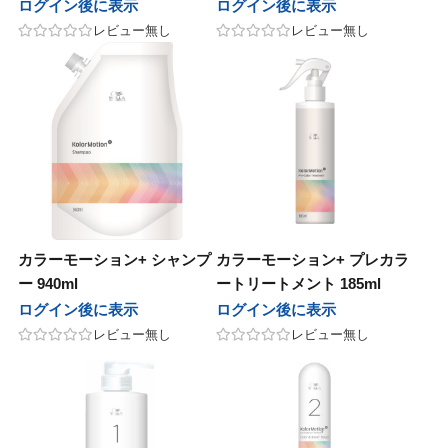
ログイン後に表示
ログイン後に表示
レビュー無し
レビュー無し
ープレイス
 Japan
サニープレイス
Jade Japan
パンヘナ
オセタ
ジャパンヘナ
オリオセタ
M
他
SOOM
その他
モア
パイモア
UnG
レスト・ラボ
in&hair
フォレスト・ラボ
O skin&hair
セラボ
ピアセラボ
カラーモーション+ シャンプ
カラーモーション+ プレカラ
ー 940ml
ートリートメント 185ml
ニコ
ハホニコ
ログイン後に表示
ログイン後に表示
レビュー無し
レビュー無し
ラ
ポーラ
AGAWA
NAKAGAWA
アテック
ディアテック