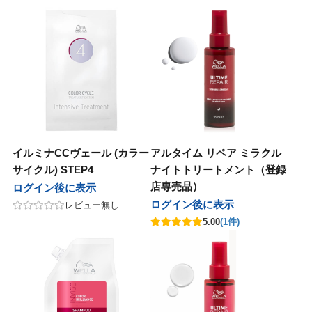
モア
テック
ユー
アル
ッグ
パイモア
ビーテック
ニューウェイジャパン
ホーユー
ロレアル
ウイッグ
ーウェイジャパン
ニコ
イ
オセタ
フィック
ンテーヌ
ハホニコ
ブライ
Amazing J world
オリオセタ
パシフィック
フォンテーヌ
ing J world
オス
ープレイス
クオリジナルメーカーズ
モア
ンカ
サイオス
サニープレイス
リンクオリジナルメーカーズ
パイモア
レオンカ
ジュバンス
アテック
ティート
バイ
メ
ベルジュバンス
ディアテック
アペティート
ココバイ
コスメ
ファブレインワールド
マック
ージングジェイワールド
コレ
ボン
アルファブレインワールド
ワイマック
アメージングジェイワールド
アミコレ
ミルボン
イルミナCCヴェール (カラー
アルタイム リペア ミラクル
ル化学
田化学
コレ
コスメティックス
クサポート
リアル化学
千代田化学
アミコレ
オブコスメティックス
ワークサポート
サイクル) STEP4
ナイトトリートメント（登録
店専売品）
ログイン後に表示
マック
ジュバンス
ロス
スティアン
（現在掲載なし）
ワイマック
ベルジュバンス
アモロス
セバスティアン
福袋（現在掲載なし）
ログイン後に表示
レビュー無し
化学
製薬
ファブレインワールド
AGAWA
CK FRIDAY（現在掲載なし）
香栄化学
中野製薬
アルファブレインワールド
NAKAGAWA
BLACK FRIDAY（現在掲載なし）
5.00
(1件)
田化学
コス
ターコスメ
ジュバンス
クオリジナルメーカーズ（現在掲載
千代田化学
エルコス
インターコスメ
ベルジュバンス
リンクオリジナルメーカーズ（現在掲載なし）
）
ドプランイング
ルドウェル
ーダテラ
ゾー
ランドプランイング
ゴールドウェル
ヴィーダテラ
ルーゾー
CYBER MONDAY（現在掲載なし）
BER MONDAY（現在掲載なし）
製薬
ir
ッカンオイル
中野製薬
Avenir
uka
モロッカンオイル
その他