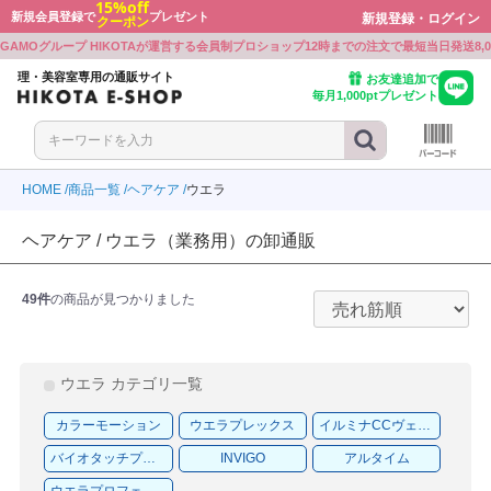
15%off
新規会員登録で
プレゼント
新規登録・ログイン
クーポン
戻る
戻る
戻る
戻る
戻る
戻る
戻る
戻る
戻る
戻る
戻る
戻る
戻る
戻る
GAMOグループ HIKOTAが運営する会員制プロショップ
12時までの注文で最短当日発送
8
ボン
ワルツコフ
ミノ
プレックス
ミノ
ト・シェービンググッズ
ミルボン
シュワルツコフ
アリミノ
Beni
オラプレックス
アリミノ
カット・シェービンググッズ
理・美容室専用の通販サイト
お友達追加で
毎月1,000ptプレゼント
ワルツコフ
ラ
ル
ミノ
ラ
ー
シュワルツコフ
ウエラ
ルベル
BJC
アリミノ
ナプラ
シザー
ル
ミノ
ボン
E PROFESSIONAL
ル
ル
ーケース
ルベル
アリミノ
ミルボン
KOSE PROFESSIONAL
ルベル
ルベル
シザーケース
HOME
商品一覧
ヘアケア
ウエラ
ラ
ボン
LD JAPAN
ウウエムラ
ボン
クオリジナルメーカーズ
製品
ウエラ
ミルボン
GOALD JAPAN
シュウウエムラ
ミルボン
リンクオリジナルメーカーズ
電気製品
ヘアケア / ウエラ（業務用）の卸通販
ミノ
ル
ワルツコフ
INE
ワルツコフ
LD JAPAN
アリミノ
ルベル
シュワルツコフ
CEFINE
シュワルツコフ
GOALD JAPAN
食品
49件
の商品が見つかりました
ラ
アル
ンジコスメ-八染草
THM(リズム)
アル
-beauty（大西オリジナル）
ナプラ
ロレアル
オレンジコスメ-八染草
RHYTHM(リズム)
ロレアル
b-ex
ON-beauty（大西オリジナル）
ラ
アル
F
ラ
ボン
付かない眉パーマ用商材
b-ex
ナプラ
ロレアル
MBFF
ナプラ
ミルボン
張り付かない眉パーマ用商材
ウエラ カテゴリ一覧
ユー
ティ
ラ
PLEX
ラ
製薬
イツ
ホーユー
セフティ
ウエラ
OLAPLEX
ウエラ
中野製薬
クレイツ
カラーモーション
ウエラプレックス
イルミナCCヴェール
アル
モア
モア
WA
トラ
ルミッチェル
ンプーグッズ
ロレアル
パイモア
パイモア
UTOWA
アマトラ
ポールミッチェル
シャンプーグッズ
バイオタッチプリシス
INVIGO
アルタイム
ウエラプロフェッショナルズ