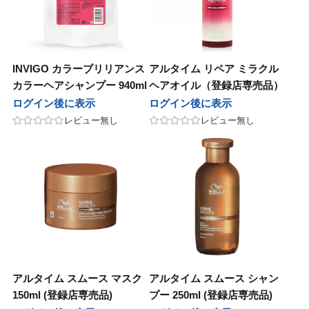
他
コス
 PRODUCT
sビューティ
ル化学
エルコス
BCA PRODUCT
F'sビューティ
リアル化学
ティート
nsコスメティックス
sビューティー
化学
アペティート
sinsコスメティックス
F’sビューティー
香栄化学
INVIGO カラーブリリアンス
アルタイム リペア ミラクル
カラーヘアシャンプー 940ml
ヘアオイル（登録店専売品）
ン
ージュコスメティックス
コスメティックス
草
ルノン
ボヤージュコスメティックス
オブコスメティックス
百日草
ログイン後に表示
ログイン後に表示
テックジャパン
ル化学
in&hair
カミング
ヘアテックジャパン
リアル化学
O skin&hair
ザ・カミング
レビュー無し
レビュー無し
コスメチック
ナ
バイエッフェ
ンテーヌ
フジコスメチック
マデナ
オーバイエッフェ
フォンテーヌ
ンデックス
ーフルール
ンジコスメ-八染草
グランデックス
フォーフルール
オレンジコスメ-八染草
TIGI
BAL
他
タス
LOWBAL
その他
カラタス
TBM
他
バイ
ルドウェル
その他
ココバイ
ゴールドウェル
ロス
ルドウェル
as
アモロス
ゴールドウェル
awaas
アルタイム スムース マスク
アルタイム スムース シャン
150ml (登録店専売品)
プー 250ml (登録店専売品)
ラス
ナホル
レイラス
サンナホル
pad