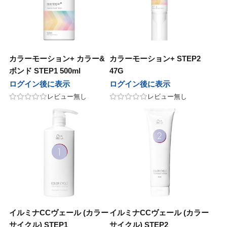
イ
ブライ
ノエイト
テクノエイト
ーシーズン
フォーシーズン
カラーモーション+ カラー&
カラーモーション+ STEP2
ボンド STEP1 500ml
47G
ド
マッド
ログイン後に表示
ログイン後に表示
レビュー無し
レビュー無し
ルミッチェル
ポールミッチェル
ハニーレメディ
マイハニーレメディ
ゾー
ルーゾー
ル化学
リアル化学
マック
ワイマック
イルミナCCヴェール (カラー
イルミナCCヴェール (カラー
化学
香栄化学
サイクル) STEP1
サイクル) STEP2