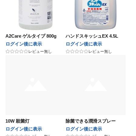
ナ
マデナ
テックジャパン
ヘアテックジャパン
ズムーン
ワイズムーン
A2Care ゲルタイプ 800g
ハンドスキッシュEX 4.5L
st
b-first
ログイン後に表示
ログイン後に表示
レビュー無し
レビュー無し
他
その他
UnG
マン
ヤーマン
10W 殺菌灯
除菌できる潤滑スプレー
ログイン後に表示
ログイン後に表示