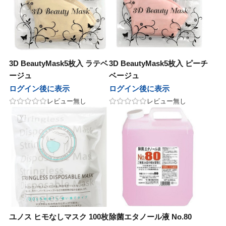
田化学
千代田化学
シュ
ナッシュ
ドプランイング
ランドプランイング
3D BeautyMask5枚入 ラテベ
3D BeautyMask5枚入 ピーチ
ージュ
ベージュ
製薬
中野製薬
ログイン後に表示
ログイン後に表示
ラ
リルラ
レビュー無し
レビュー無し
ンテーヌ
フォンテーヌ
ペンローゼ
アルペンローゼ
タス
カエタス
as
awaas
soeff
ユノス ヒモなしマスク 100枚
除菌エタノール液 No.80