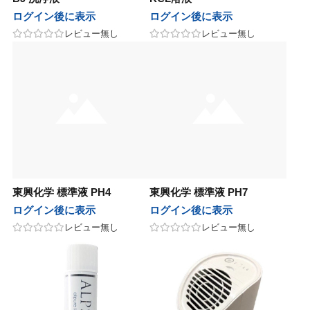
他
ログイン後に表示
ログイン後に表示
コス
 PRODUCT
sビューティ
ル化学
エルコス
BCA PRODUCT
F'sビューティ
リアル化学
レビュー無し
レビュー無し
ティート
nsコスメティックス
sビューティー
化学
アペティート
sinsコスメティックス
F’sビューティー
香栄化学
ン
ージュコスメティックス
コスメティックス
草
ルノン
ボヤージュコスメティックス
オブコスメティックス
百日草
テックジャパン
ル化学
in&hair
カミング
ヘアテックジャパン
リアル化学
O skin&hair
ザ・カミング
コスメチック
ナ
バイエッフェ
ンテーヌ
フジコスメチック
マデナ
オーバイエッフェ
フォンテーヌ
ンデックス
ーフルール
ンジコスメ-八染草
グランデックス
フォーフルール
オレンジコスメ-八染草
TIGI
東興化学 標準液 PH4
東興化学 標準液 PH7
ログイン後に表示
ログイン後に表示
BAL
他
タス
LOWBAL
その他
カラタス
TBM
レビュー無し
レビュー無し
他
バイ
ルドウェル
その他
ココバイ
ゴールドウェル
ロス
ルドウェル
as
アモロス
ゴールドウェル
awaas
ラス
ナホル
レイラス
サンナホル
pad