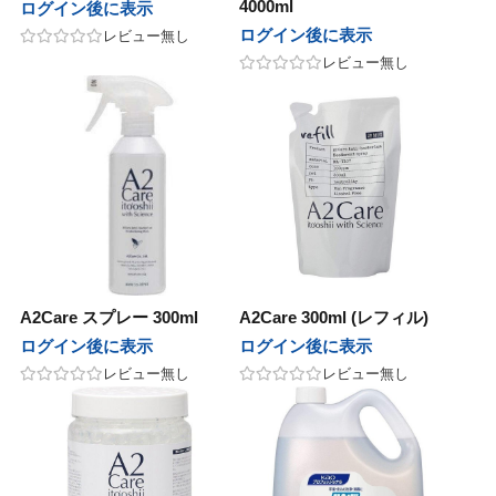
4000ml
ログイン後に表示
グレナ
ユーグレナ
ログイン後に表示
レビュー無し
ンデックス
グランデックス
レビュー無し
 PRODUCT
BCA PRODUCT
ージュコスメティックス
ボヤージュコスメティックス
nsコスメティックス
sinsコスメティックス
ひとり
金澤ひとり
BAL
LOWBAL
A2Care スプレー 300ml
A2Care 300ml (レフィル)
ログイン後に表示
ログイン後に表示
pad
レビュー無し
レビュー無し
 Japan
Jade Japan
ゾン
ユニゾン