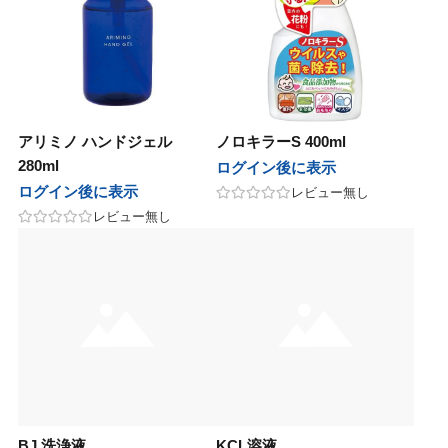
モア
テック
ユー
アル
ッグ
パイモア
ビーテック
ニューウェイジャパン
ホーユー
ロレアル
ウイッグ
ーウェイジャパン
ニコ
イ
オセタ
フィック
ンテーヌ
ハホニコ
ブライ
Amazing J world
オリオセタ
パシフィック
フォンテーヌ
ing J world
オス
ープレイス
クオリジナルメーカーズ
モア
ンカ
サイオス
サニープレイス
リンクオリジナルメーカーズ
パイモア
レオンカ
ジュバンス
アテック
ティート
バイ
メ
ベルジュバンス
ディアテック
アペティート
ココバイ
コスメ
アリミノ ハンドジェル
ノロキラーS 400ml
280ml
ログイン後に表示
ファブレインワールド
マック
ージングジェイワールド
コレ
ボン
アルファブレインワールド
ワイマック
アメージングジェイワールド
アミコレ
ミルボン
ログイン後に表示
レビュー無し
レビュー無し
ル化学
田化学
コレ
コスメティックス
クサポート
リアル化学
千代田化学
アミコレ
オブコスメティックス
ワークサポート
マック
ジュバンス
ロス
スティアン
（現在掲載なし）
ワイマック
ベルジュバンス
アモロス
セバスティアン
福袋（現在掲載なし）
化学
製薬
ファブレインワールド
AGAWA
CK FRIDAY（現在掲載なし）
香栄化学
中野製薬
アルファブレインワールド
NAKAGAWA
BLACK FRIDAY（現在掲載なし）
田化学
コス
ターコスメ
ジュバンス
クオリジナルメーカーズ（現在掲載
千代田化学
エルコス
インターコスメ
ベルジュバンス
リンクオリジナルメーカーズ（現在掲載なし）
）
ドプランイング
ルドウェル
ーダテラ
ゾー
ランドプランイング
ゴールドウェル
ヴィーダテラ
ルーゾー
CYBER MONDAY（現在掲載なし）
BER MONDAY（現在掲載なし）
BJ 洗浄液
KCL溶液
製薬
ir
ッカンオイル
中野製薬
Avenir
uka
モロッカンオイル
その他