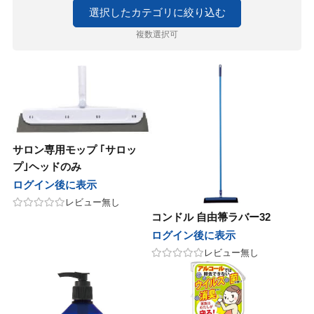
ルドウェル
ニコ
セラボ
E×milbon
ラス
ユー
マグッズ
ゴールドウェル
ハホニコ
ピアセラボ
KOSE×milbon
レイラス
ホーユー
パーマグッズ
選択したカテゴリに絞り込む
複数選択可
パンヘナ
化粧品
ラ
グレナ
コール
カラーグッズ
ジャパンヘナ
デミ化粧品
ナプラ
ユーグレナ
サンコール
デミ
ヘアカラーグッズ
コール
クオム
フィック
ターコスメ
アレンジグッズ
デミ
サンコール
デミ
バルクオム
パシフィック
インターコスメ
ヘアアレンジグッズ
堂
ユー
堂
LALAピール
ジュバンス
セラボ
クロス
資生堂
ホーユー
資生堂
LHALALAピール
ベルジュバンス
ピアセラボ
各種クロス
コール
ティ
AMER
コール
シ・コーム
サンコール
b-ex
セフティ
LADAMER
b-ex
サンコール
ブラシ・コーム
サロン専用モップ ｢サロッ
AGAWA
堂
ターコスメ
が丘クリニックドクタースコスメテ
ーウェイジャパン
ワルツコフ
ー
NAKAGAWA
資生堂
インターコスメ
自由が丘クリニックドクタースコスメティクス
ニューウェイジャパン
シュワルツコフ
ミラー
プ｣ヘッドのみ
ス
ログイン後に表示
ティ
製薬
ニコ
リンク
・衛生グッズ
セフティ
中野製薬
ハホニコ
O skin&hair
デミ
プロリンク
掃除・衛生グッズ
レビュー無し
in&hair
コンドル 自由箒ラバー32
フィック
BAL
コール
堂
堂
グッズ
パシフィック
LOWBAL
サンコール
資生堂
資生堂
資生堂
和装グッズ
ログイン後に表示
堂
レビュー無し
セラボ
他
AGAWA
ッカンオイル
ラ
ピアセラボ
その他
NAKAGAWA
ヤーマン
モロッカンオイル
ウエラ
書籍
マン
ターコスメ
ティ
ティ
インターコスメ
b-ex
Jade Japan
セフティ
セフティ
小物
 Japan