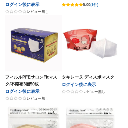
ログイン後に表示
5.00
(1件)
イ
ブライ
レビュー無し
ノエイト
テクノエイト
ーシーズン
フォーシーズン
ド
マッド
ルミッチェル
ポールミッチェル
ハニーレメディ
マイハニーレメディ
フィルルPFEサロンFitマス
タキレーヌ ディスポマスク
ゾー
ルーゾー
ク/不織布3層50枚
ログイン後に表示
ログイン後に表示
レビュー無し
ル化学
リアル化学
レビュー無し
マック
ワイマック
化学
香栄化学