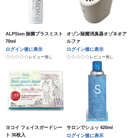
ープレイス
 Japan
サニープレイス
Jade Japan
パンヘナ
オセタ
ジャパンヘナ
オリオセタ
ALPSion 除菌プラスミスト
オゾン除菌消臭器オゾネオア
M
他
SOOM
その他
70ml
ルファ
ログイン後に表示
ログイン後に表示
モア
パイモア
UnG
レビュー無し
レビュー無し
レスト・ラボ
in&hair
フォレスト・ラボ
O skin&hair
セラボ
ピアセラボ
ニコ
ハホニコ
ラ
ポーラ
AGAWA
NAKAGAWA
ヨコイ フェイスガードシー
サロンでシュッ 420ml
アテック
ディアテック
ト 30枚入
ログイン後に表示