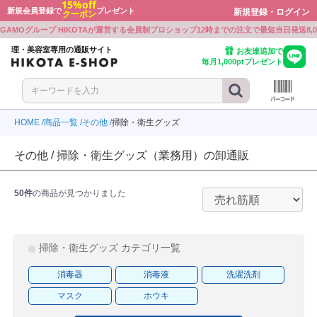
15%off
新規会員登録で
プレゼント
新規登録・ログイン
クーポン
戻る
戻る
戻る
戻る
戻る
戻る
戻る
戻る
戻る
戻る
戻る
戻る
戻る
戻る
GAMOグループ HIKOTAが運営する会員制プロショップ
12時までの注文で最短当日発送
8
ボン
ワルツコフ
ミノ
プレックス
ミノ
ト・シェービンググッズ
ミルボン
シュワルツコフ
アリミノ
Beni
オラプレックス
アリミノ
カット・シェービンググッズ
理・美容室専用の通販サイト
お友達追加で
毎月1,000ptプレゼント
ワルツコフ
ラ
ル
ミノ
ラ
ー
シュワルツコフ
ウエラ
ルベル
BJC
アリミノ
ナプラ
シザー
ル
ミノ
ボン
E PROFESSIONAL
ル
ル
ーケース
ルベル
アリミノ
ミルボン
KOSE PROFESSIONAL
ルベル
ルベル
シザーケース
HOME
商品一覧
その他
掃除・衛生グッズ
ラ
ボン
LD JAPAN
ウウエムラ
ボン
クオリジナルメーカーズ
製品
ウエラ
ミルボン
GOALD JAPAN
シュウウエムラ
ミルボン
リンクオリジナルメーカーズ
電気製品
その他 / 掃除・衛生グッズ（業務用）の卸通販
ミノ
ル
ワルツコフ
INE
ワルツコフ
LD JAPAN
アリミノ
ルベル
シュワルツコフ
CEFINE
シュワルツコフ
GOALD JAPAN
食品
50件
の商品が見つかりました
ラ
アル
ンジコスメ-八染草
THM(リズム)
アル
-beauty（大西オリジナル）
ナプラ
ロレアル
オレンジコスメ-八染草
RHYTHM(リズム)
ロレアル
b-ex
ON-beauty（大西オリジナル）
ラ
アル
F
ラ
ボン
付かない眉パーマ用商材
b-ex
ナプラ
ロレアル
MBFF
ナプラ
ミルボン
張り付かない眉パーマ用商材
掃除・衛生グッズ カテゴリ一覧
ユー
ティ
ラ
PLEX
ラ
製薬
イツ
ホーユー
セフティ
ウエラ
OLAPLEX
ウエラ
中野製薬
クレイツ
消毒器
消毒液
洗濯洗剤
アル
モア
モア
WA
トラ
ルミッチェル
ンプーグッズ
ロレアル
パイモア
パイモア
UTOWA
アマトラ
ポールミッチェル
シャンプーグッズ
マスク
ホウキ