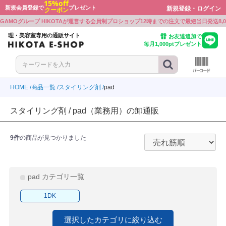
15%off
新規会員登録で
プレゼント
新規登録・ログイン
クーポン
戻る
戻る
戻る
戻る
戻る
戻る
戻る
戻る
戻る
戻る
戻る
戻る
戻る
戻る
GAMOグループ HIKOTAが運営する会員制プロショップ
12時までの注文で最短当日発送
8
ボン
ワルツコフ
ミノ
プレックス
ミノ
ト・シェービンググッズ
ミルボン
シュワルツコフ
アリミノ
Beni
オラプレックス
アリミノ
カット・シェービンググッズ
理・美容室専用の通販サイト
お友達追加で
毎月1,000ptプレゼント
ワルツコフ
ラ
ル
ミノ
ラ
ー
シュワルツコフ
ウエラ
ルベル
BJC
アリミノ
ナプラ
シザー
ル
ミノ
ボン
E PROFESSIONAL
ル
ル
ーケース
ルベル
アリミノ
ミルボン
KOSE PROFESSIONAL
ルベル
ルベル
シザーケース
HOME
商品一覧
スタイリング剤
pad
ラ
ボン
LD JAPAN
ウウエムラ
ボン
クオリジナルメーカーズ
製品
ウエラ
ミルボン
GOALD JAPAN
シュウウエムラ
ミルボン
リンクオリジナルメーカーズ
電気製品
スタイリング剤 / pad（業務用）の卸通販
ミノ
ル
ワルツコフ
INE
ワルツコフ
LD JAPAN
アリミノ
ルベル
シュワルツコフ
CEFINE
シュワルツコフ
GOALD JAPAN
食品
9件
の商品が見つかりました
ラ
アル
ンジコスメ-八染草
THM(リズム)
アル
-beauty（大西オリジナル）
ナプラ
ロレアル
オレンジコスメ-八染草
RHYTHM(リズム)
ロレアル
b-ex
ON-beauty（大西オリジナル）
ラ
アル
F
ラ
ボン
付かない眉パーマ用商材
b-ex
ナプラ
ロレアル
MBFF
ナプラ
ミルボン
張り付かない眉パーマ用商材
pad カテゴリ一覧
ユー
ティ
ラ
PLEX
ラ
製薬
イツ
ホーユー
セフティ
ウエラ
OLAPLEX
ウエラ
中野製薬
クレイツ
1DK
アル
モア
モア
WA
トラ
ルミッチェル
ンプーグッズ
ロレアル
パイモア
パイモア
UTOWA
アマトラ
ポールミッチェル
シャンプーグッズ
選択したカテゴリに絞り込む