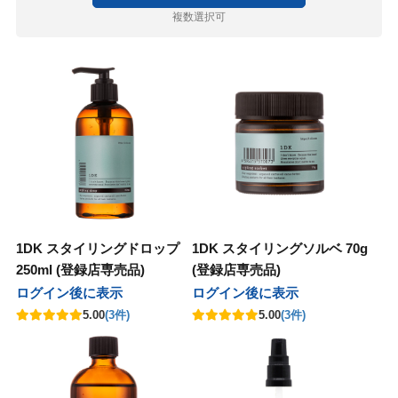
ルドウェル
ニコ
セラボ
E×milbon
ラス
ユー
マグッズ
ゴールドウェル
ハホニコ
ピアセラボ
KOSE×milbon
レイラス
ホーユー
パーマグッズ
複数選択可
パンヘナ
化粧品
ラ
グレナ
コール
カラーグッズ
ジャパンヘナ
デミ化粧品
ナプラ
ユーグレナ
サンコール
デミ
ヘアカラーグッズ
コール
クオム
フィック
ターコスメ
アレンジグッズ
デミ
サンコール
デミ
バルクオム
パシフィック
インターコスメ
ヘアアレンジグッズ
堂
ユー
堂
LALAピール
ジュバンス
セラボ
クロス
資生堂
ホーユー
資生堂
LHALALAピール
ベルジュバンス
ピアセラボ
各種クロス
コール
ティ
AMER
コール
シ・コーム
サンコール
b-ex
セフティ
LADAMER
b-ex
サンコール
ブラシ・コーム
AGAWA
堂
ターコスメ
が丘クリニックドクタースコスメテ
ーウェイジャパン
ワルツコフ
ー
NAKAGAWA
資生堂
インターコスメ
自由が丘クリニックドクタースコスメティクス
ニューウェイジャパン
シュワルツコフ
ミラー
ス
ティ
製薬
ニコ
リンク
・衛生グッズ
セフティ
中野製薬
ハホニコ
O skin&hair
デミ
プロリンク
掃除・衛生グッズ
1DK スタイリングドロップ
1DK スタイリングソルベ 70g
in&hair
250ml (登録店専売品)
(登録店専売品)
フィック
BAL
コール
堂
堂
グッズ
パシフィック
LOWBAL
サンコール
資生堂
資生堂
資生堂
和装グッズ
ログイン後に表示
ログイン後に表示
堂
5.00
(3件)
5.00
(3件)
セラボ
他
AGAWA
ッカンオイル
ラ
ピアセラボ
その他
NAKAGAWA
ヤーマン
モロッカンオイル
ウエラ
書籍
マン
ターコスメ
ティ
ティ
インターコスメ
b-ex
Jade Japan
セフティ
セフティ
小物
 Japan