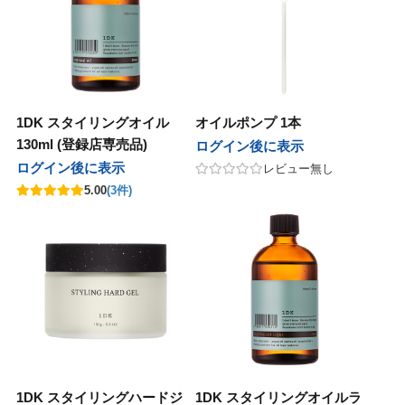
モア
テック
ユー
アル
ッグ
パイモア
ビーテック
ニューウェイジャパン
ホーユー
ロレアル
ウイッグ
ーウェイジャパン
ニコ
イ
オセタ
フィック
ンテーヌ
ハホニコ
ブライ
Amazing J world
オリオセタ
パシフィック
フォンテーヌ
ing J world
オス
ープレイス
クオリジナルメーカーズ
モア
ンカ
サイオス
サニープレイス
リンクオリジナルメーカーズ
パイモア
レオンカ
1DK スタイリングオイル
オイルポンプ 1本
ジュバンス
アテック
ティート
バイ
メ
ベルジュバンス
ディアテック
アペティート
ココバイ
コスメ
130ml (登録店専売品)
ログイン後に表示
ファブレインワールド
マック
ージングジェイワールド
コレ
ボン
アルファブレインワールド
ワイマック
アメージングジェイワールド
アミコレ
ミルボン
ログイン後に表示
レビュー無し
5.00
(3件)
ル化学
田化学
コレ
コスメティックス
クサポート
リアル化学
千代田化学
アミコレ
オブコスメティックス
ワークサポート
マック
ジュバンス
ロス
スティアン
（現在掲載なし）
ワイマック
ベルジュバンス
アモロス
セバスティアン
福袋（現在掲載なし）
化学
製薬
ファブレインワールド
AGAWA
CK FRIDAY（現在掲載なし）
香栄化学
中野製薬
アルファブレインワールド
NAKAGAWA
BLACK FRIDAY（現在掲載なし）
田化学
コス
ターコスメ
ジュバンス
クオリジナルメーカーズ（現在掲載
千代田化学
エルコス
インターコスメ
ベルジュバンス
リンクオリジナルメーカーズ（現在掲載なし）
）
ドプランイング
ルドウェル
ーダテラ
ゾー
ランドプランイング
ゴールドウェル
ヴィーダテラ
ルーゾー
CYBER MONDAY（現在掲載なし）
BER MONDAY（現在掲載なし）
1DK スタイリングハードジ
1DK スタイリングオイルラ
製薬
ir
ッカンオイル
中野製薬
Avenir
uka
モロッカンオイル
その他