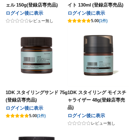
ェル 150g(登録店専売品)
イト 130ml (登録店専売品)
他
ログイン後に表示
ログイン後に表示
コス
 PRODUCT
sビューティ
ル化学
エルコス
BCA PRODUCT
F'sビューティ
リアル化学
レビュー無し
5.00
(1件)
ティート
nsコスメティックス
sビューティー
化学
アペティート
sinsコスメティックス
F’sビューティー
香栄化学
ン
ージュコスメティックス
コスメティックス
草
ルノン
ボヤージュコスメティックス
オブコスメティックス
百日草
テックジャパン
ル化学
in&hair
カミング
ヘアテックジャパン
リアル化学
O skin&hair
ザ・カミング
コスメチック
ナ
バイエッフェ
ンテーヌ
フジコスメチック
マデナ
オーバイエッフェ
フォンテーヌ
ンデックス
ーフルール
ンジコスメ-八染草
グランデックス
フォーフルール
オレンジコスメ-八染草
TIGI
1DK スタイリングサンド 75g
1DK スタイリング モイスチ
BAL
他
タス
LOWBAL
その他
カラタス
TBM
(登録店専売品)
ャライザー 48g(登録店専売
品)
ログイン後に表示
他
バイ
ルドウェル
その他
ココバイ
ゴールドウェル
ログイン後に表示
5.00
(1件)
ロス
ルドウェル
as
アモロス
ゴールドウェル
awaas
レビュー無し
ラス
ナホル
レイラス
サンナホル
pad