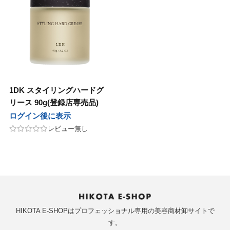
ープレイス
 Japan
サニープレイス
Jade Japan
パンヘナ
オセタ
ジャパンヘナ
オリオセタ
M
他
SOOM
その他
モア
パイモア
UnG
1DK スタイリングハードグ
リース 90g(登録店専売品)
レスト・ラボ
in&hair
フォレスト・ラボ
O skin&hair
ログイン後に表示
レビュー無し
セラボ
ピアセラボ
ニコ
ハホニコ
ラ
ポーラ
AGAWA
NAKAGAWA
HIKOTA E-SHOPはプロフェッショナル専用の美容商材卸サイトで
アテック
ディアテック
す。