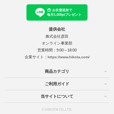
イ
ブライ
お友達追加で
毎月1,000ptプレゼント
ノエイト
テクノエイト
ーシーズン
フォーシーズン
提供会社
株式会社彦田
ド
マッド
オンライン事業部
営業時間：9:00～18:00
ルミッチェル
ポールミッチェル
企業サイト：
https://www.hikota.com/
ハニーレメディ
マイハニーレメディ
商品カテゴリ
ゾー
ルーゾー
ご利用ガイド
ル化学
リアル化学
マック
ワイマック
当サイトについて
化学
香栄化学
© HIKOTA CO.,LTD.