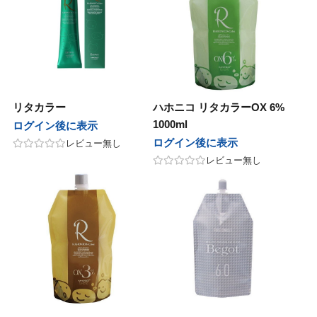
ープレイス
 Japan
サニープレイス
Jade Japan
パンヘナ
オセタ
ジャパンヘナ
オリオセタ
M
他
SOOM
その他
リタカラー
ハホニコ リタカラーOX 6%
モア
パイモア
UnG
1000ml
ログイン後に表示
ログイン後に表示
レビュー無し
レスト・ラボ
in&hair
フォレスト・ラボ
O skin&hair
レビュー無し
セラボ
ピアセラボ
ニコ
ハホニコ
ラ
ポーラ
AGAWA
NAKAGAWA
アテック
ディアテック