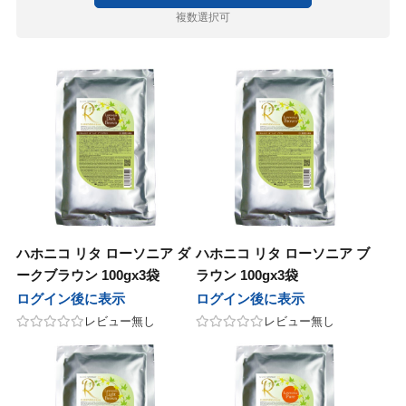
ルドウェル
ニコ
セラボ
E×milbon
ラス
ユー
マグッズ
ゴールドウェル
ハホニコ
ピアセラボ
KOSE×milbon
レイラス
ホーユー
パーマグッズ
複数選択可
パンヘナ
化粧品
ラ
グレナ
コール
カラーグッズ
ジャパンヘナ
デミ化粧品
ナプラ
ユーグレナ
サンコール
デミ
ヘアカラーグッズ
コール
クオム
フィック
ターコスメ
アレンジグッズ
デミ
サンコール
デミ
バルクオム
パシフィック
インターコスメ
ヘアアレンジグッズ
堂
ユー
堂
LALAピール
ジュバンス
セラボ
クロス
資生堂
ホーユー
資生堂
LHALALAピール
ベルジュバンス
ピアセラボ
各種クロス
コール
ティ
AMER
コール
シ・コーム
サンコール
b-ex
セフティ
LADAMER
b-ex
サンコール
ブラシ・コーム
AGAWA
堂
ターコスメ
が丘クリニックドクタースコスメテ
ーウェイジャパン
ワルツコフ
ー
NAKAGAWA
資生堂
インターコスメ
自由が丘クリニックドクタースコスメティクス
ニューウェイジャパン
シュワルツコフ
ミラー
ス
ティ
製薬
ニコ
リンク
・衛生グッズ
セフティ
中野製薬
ハホニコ
O skin&hair
デミ
プロリンク
掃除・衛生グッズ
ハホニコ リタ ローソニア ダ
ハホニコ リタ ローソニア ブ
in&hair
ークブラウン 100gx3袋
ラウン 100gx3袋
フィック
BAL
コール
堂
堂
グッズ
パシフィック
LOWBAL
サンコール
資生堂
資生堂
資生堂
和装グッズ
ログイン後に表示
ログイン後に表示
堂
レビュー無し
レビュー無し
セラボ
他
AGAWA
ッカンオイル
ラ
ピアセラボ
その他
NAKAGAWA
ヤーマン
モロッカンオイル
ウエラ
書籍
マン
ターコスメ
ティ
ティ
インターコスメ
b-ex
Jade Japan
セフティ
セフティ
小物
 Japan