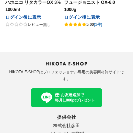
ハホニコ リタカラーOX 3%
フュージョニスト OX-6.0
イ
ブライ
1000ml
1000g
ログイン後に表示
ログイン後に表示
ノエイト
テクノエイト
レビュー無し
5.00
(1件)
ーシーズン
フォーシーズン
ド
マッド
ルミッチェル
ポールミッチェル
HIKOTA E-SHOPはプロフェッショナル専用の美容商材卸サイトで
ハニーレメディ
マイハニーレメディ
す。
ゾー
ルーゾー
お友達追加で
ル化学
リアル化学
毎月1,000ptプレゼント
マック
ワイマック
提供会社
化学
香栄化学
株式会社彦田