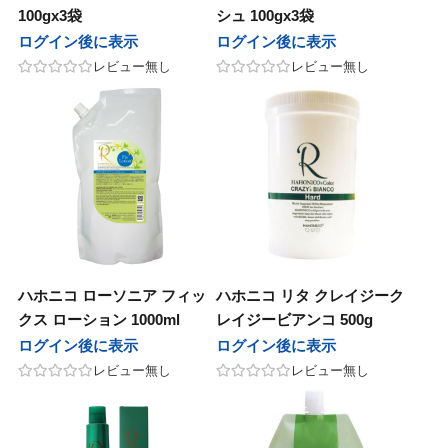
100gx3袋
シュ 100gx3袋
他
ログイン後に表示
ログイン後に表示
コス
 PRODUCT
sビューティ
ル化学
エルコス
BCA PRODUCT
F'sビューティ
リアル化学
レビュー無し
レビュー無し
ティート
nsコスメティックス
sビューティー
化学
アペティート
sinsコスメティックス
F’sビューティー
香栄化学
ン
ージュコスメティックス
コスメティックス
草
ルノン
ボヤージュコスメティックス
オブコスメティックス
百日草
テックジャパン
ル化学
in&hair
カミング
ヘアテックジャパン
リアル化学
O skin&hair
ザ・カミング
コスメチック
ナ
バイエッフェ
ンテーヌ
フジコスメチック
マデナ
オーバイエッフェ
フォンテーヌ
ンデックス
ーフルール
ンジコスメ-八染草
グランデックス
フォーフルール
オレンジコスメ-八染草
TIGI
ハホニコ ローソニア フィッ
ハホニコ リタ クレイジーク
BAL
他
タス
LOWBAL
その他
カラタス
TBM
クス ローション 1000ml
レイジービアンコ 500g
ログイン後に表示
ログイン後に表示
他
バイ
ルドウェル
その他
ココバイ
ゴールドウェル
レビュー無し
レビュー無し
ロス
ルドウェル
as
アモロス
ゴールドウェル
awaas
ラス
ナホル
レイラス
サンナホル
pad