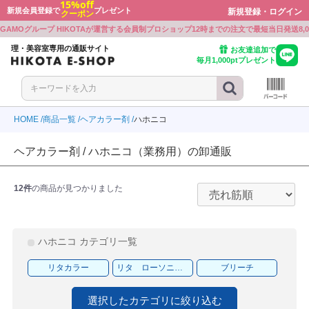
15%off
新規会員登録で
プレゼント
新規登録・ログイン
クーポン
戻る
戻る
戻る
戻る
戻る
戻る
戻る
戻る
戻る
戻る
戻る
戻る
戻る
戻る
GAMOグループ HIKOTAが運営する会員制プロショップ
12時までの注文で最短当日発送
8
ボン
ワルツコフ
ミノ
プレックス
ミノ
ト・シェービンググッズ
ミルボン
シュワルツコフ
アリミノ
Beni
オラプレックス
アリミノ
カット・シェービンググッズ
理・美容室専用の通販サイト
お友達追加で
毎月1,000ptプレゼント
ワルツコフ
ラ
ル
ミノ
ラ
ー
シュワルツコフ
ウエラ
ルベル
BJC
アリミノ
ナプラ
シザー
ル
ミノ
ボン
E PROFESSIONAL
ル
ル
ーケース
ルベル
アリミノ
ミルボン
KOSE PROFESSIONAL
ルベル
ルベル
シザーケース
HOME
商品一覧
ヘアカラー剤
ハホニコ
ラ
ボン
LD JAPAN
ウウエムラ
ボン
クオリジナルメーカーズ
製品
ウエラ
ミルボン
GOALD JAPAN
シュウウエムラ
ミルボン
リンクオリジナルメーカーズ
電気製品
ヘアカラー剤 / ハホニコ（業務用）の卸通販
ミノ
ル
ワルツコフ
INE
ワルツコフ
LD JAPAN
アリミノ
ルベル
シュワルツコフ
CEFINE
シュワルツコフ
GOALD JAPAN
食品
12件
の商品が見つかりました
ラ
アル
ンジコスメ-八染草
THM(リズム)
アル
-beauty（大西オリジナル）
ナプラ
ロレアル
オレンジコスメ-八染草
RHYTHM(リズム)
ロレアル
b-ex
ON-beauty（大西オリジナル）
ラ
アル
F
ラ
ボン
付かない眉パーマ用商材
b-ex
ナプラ
ロレアル
MBFF
ナプラ
ミルボン
張り付かない眉パーマ用商材
ハホニコ カテゴリ一覧
ユー
ティ
ラ
PLEX
ラ
製薬
イツ
ホーユー
セフティ
ウエラ
OLAPLEX
ウエラ
中野製薬
クレイツ
リタカラー
リタ ローソニア（ヘナ）
ブリーチ
アル
モア
モア
WA
トラ
ルミッチェル
ンプーグッズ
ロレアル
パイモア
パイモア
UTOWA
アマトラ
ポールミッチェル
シャンプーグッズ
選択したカテゴリに絞り込む