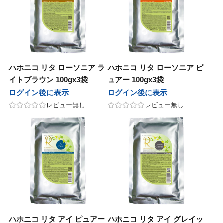
モア
テック
ユー
アル
ッグ
パイモア
ビーテック
ニューウェイジャパン
ホーユー
ロレアル
ウイッグ
ーウェイジャパン
ニコ
イ
オセタ
フィック
ンテーヌ
ハホニコ
ブライ
Amazing J world
オリオセタ
パシフィック
フォンテーヌ
ing J world
オス
ープレイス
クオリジナルメーカーズ
モア
ンカ
サイオス
サニープレイス
リンクオリジナルメーカーズ
パイモア
レオンカ
ハホニコ リタ ローソニア ラ
ハホニコ リタ ローソニア ピ
ジュバンス
アテック
ティート
バイ
メ
ベルジュバンス
ディアテック
アペティート
ココバイ
コスメ
イトブラウン 100gx3袋
ュアー 100gx3袋
ファブレインワールド
マック
ージングジェイワールド
コレ
ボン
アルファブレインワールド
ワイマック
アメージングジェイワールド
アミコレ
ミルボン
ログイン後に表示
ログイン後に表示
レビュー無し
レビュー無し
ル化学
田化学
コレ
コスメティックス
クサポート
リアル化学
千代田化学
アミコレ
オブコスメティックス
ワークサポート
マック
ジュバンス
ロス
スティアン
（現在掲載なし）
ワイマック
ベルジュバンス
アモロス
セバスティアン
福袋（現在掲載なし）
化学
製薬
ファブレインワールド
AGAWA
CK FRIDAY（現在掲載なし）
香栄化学
中野製薬
アルファブレインワールド
NAKAGAWA
BLACK FRIDAY（現在掲載なし）
田化学
コス
ターコスメ
ジュバンス
クオリジナルメーカーズ（現在掲載
千代田化学
エルコス
インターコスメ
ベルジュバンス
リンクオリジナルメーカーズ（現在掲載なし）
）
ドプランイング
ルドウェル
ーダテラ
ゾー
ランドプランイング
ゴールドウェル
ヴィーダテラ
ルーゾー
CYBER MONDAY（現在掲載なし）
BER MONDAY（現在掲載なし）
ハホニコ リタ アイ ピュアー
ハホニコ リタ アイ グレイッ
製薬
ir
ッカンオイル
中野製薬
Avenir
uka
モロッカンオイル
その他