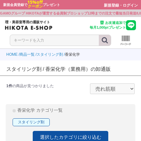
15%off
新規会員登録で
プレゼント
新規登録・ログイン
クーポン
戻る
戻る
戻る
戻る
戻る
戻る
戻る
戻る
戻る
戻る
戻る
戻る
戻る
戻る
GAMOグループ HIKOTAが運営する会員制プロショップ
12時までの注文で最短当日発送
8
ボン
ワルツコフ
ミノ
プレックス
ミノ
ト・シェービンググッズ
ミルボン
シュワルツコフ
アリミノ
Beni
オラプレックス
アリミノ
カット・シェービンググッズ
理・美容室専用の通販サイト
お友達追加で
毎月1,000ptプレゼント
ワルツコフ
ラ
ル
ミノ
ラ
ー
シュワルツコフ
ウエラ
ルベル
BJC
アリミノ
ナプラ
シザー
ル
ミノ
ボン
E PROFESSIONAL
ル
ル
ーケース
ルベル
アリミノ
ミルボン
KOSE PROFESSIONAL
ルベル
ルベル
シザーケース
HOME
商品一覧
スタイリング剤
香栄化学
ラ
ボン
LD JAPAN
ウウエムラ
ボン
クオリジナルメーカーズ
製品
ウエラ
ミルボン
GOALD JAPAN
シュウウエムラ
ミルボン
リンクオリジナルメーカーズ
電気製品
スタイリング剤 / 香栄化学（業務用）の卸通販
ミノ
ル
ワルツコフ
INE
ワルツコフ
LD JAPAN
アリミノ
ルベル
シュワルツコフ
CEFINE
シュワルツコフ
GOALD JAPAN
食品
1件
の商品が見つかりました
ラ
アル
ンジコスメ-八染草
THM(リズム)
アル
-beauty（大西オリジナル）
ナプラ
ロレアル
オレンジコスメ-八染草
RHYTHM(リズム)
ロレアル
b-ex
ON-beauty（大西オリジナル）
ラ
アル
F
ラ
ボン
付かない眉パーマ用商材
b-ex
ナプラ
ロレアル
MBFF
ナプラ
ミルボン
張り付かない眉パーマ用商材
香栄化学 カテゴリ一覧
ユー
ティ
ラ
PLEX
ラ
製薬
イツ
ホーユー
セフティ
ウエラ
OLAPLEX
ウエラ
中野製薬
クレイツ
スタイリング剤
アル
モア
モア
WA
トラ
ルミッチェル
ンプーグッズ
ロレアル
パイモア
パイモア
UTOWA
アマトラ
ポールミッチェル
シャンプーグッズ
選択したカテゴリに絞り込む