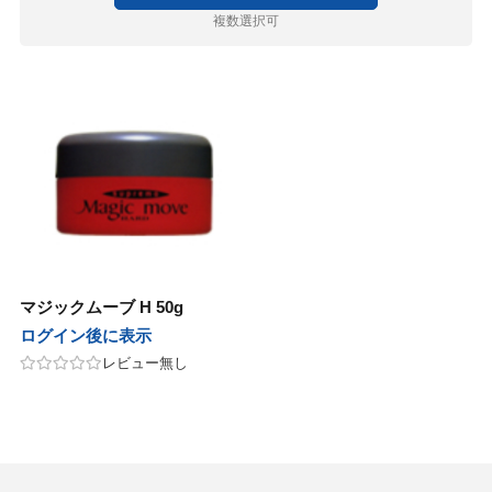
ルドウェル
ニコ
セラボ
E×milbon
ラス
ユー
マグッズ
ゴールドウェル
ハホニコ
ピアセラボ
KOSE×milbon
レイラス
ホーユー
パーマグッズ
複数選択可
パンヘナ
化粧品
ラ
グレナ
コール
カラーグッズ
ジャパンヘナ
デミ化粧品
ナプラ
ユーグレナ
サンコール
デミ
ヘアカラーグッズ
コール
クオム
フィック
ターコスメ
アレンジグッズ
デミ
サンコール
デミ
バルクオム
パシフィック
インターコスメ
ヘアアレンジグッズ
堂
ユー
堂
LALAピール
ジュバンス
セラボ
クロス
資生堂
ホーユー
資生堂
LHALALAピール
ベルジュバンス
ピアセラボ
各種クロス
コール
ティ
AMER
コール
シ・コーム
サンコール
b-ex
セフティ
LADAMER
b-ex
サンコール
ブラシ・コーム
AGAWA
堂
ターコスメ
が丘クリニックドクタースコスメテ
ーウェイジャパン
ワルツコフ
ー
NAKAGAWA
資生堂
インターコスメ
自由が丘クリニックドクタースコスメティクス
ニューウェイジャパン
シュワルツコフ
ミラー
ス
ティ
製薬
ニコ
リンク
・衛生グッズ
セフティ
中野製薬
ハホニコ
O skin&hair
デミ
プロリンク
掃除・衛生グッズ
マジックムーブ H 50g
in&hair
ログイン後に表示
フィック
BAL
コール
堂
堂
グッズ
パシフィック
LOWBAL
サンコール
資生堂
資生堂
資生堂
和装グッズ
レビュー無し
堂
セラボ
他
AGAWA
ッカンオイル
ラ
ピアセラボ
その他
NAKAGAWA
ヤーマン
モロッカンオイル
ウエラ
書籍
マン
ターコスメ
ティ
ティ
インターコスメ
b-ex
Jade Japan
セフティ
セフティ
小物
 Japan