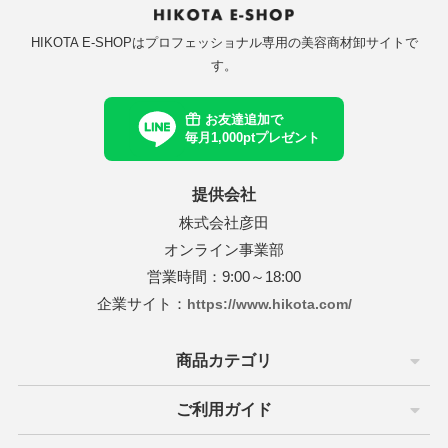
モア
テック
ユー
アル
ッグ
パイモア
ビーテック
ニューウェイジャパン
ホーユー
ロレアル
ウイッグ
ーウェイジャパン
HIKOTA E-SHOPはプロフェッショナル専用の美容商材卸サイトで
ニコ
イ
オセタ
フィック
ンテーヌ
ハホニコ
ブライ
Amazing J world
オリオセタ
パシフィック
フォンテーヌ
す。
ing J world
オス
ープレイス
クオリジナルメーカーズ
モア
ンカ
サイオス
サニープレイス
リンクオリジナルメーカーズ
パイモア
レオンカ
お友達追加で
毎月1,000ptプレゼント
ジュバンス
アテック
ティート
バイ
メ
ベルジュバンス
ディアテック
アペティート
ココバイ
コスメ
ファブレインワールド
マック
ージングジェイワールド
コレ
ボン
アルファブレインワールド
ワイマック
アメージングジェイワールド
アミコレ
ミルボン
提供会社
株式会社彦田
ル化学
田化学
コレ
コスメティックス
クサポート
リアル化学
千代田化学
アミコレ
オブコスメティックス
ワークサポート
オンライン事業部
マック
ジュバンス
ロス
スティアン
（現在掲載なし）
ワイマック
ベルジュバンス
アモロス
セバスティアン
福袋（現在掲載なし）
営業時間：9:00～18:00
企業サイト：
https://www.hikota.com/
化学
製薬
ファブレインワールド
AGAWA
CK FRIDAY（現在掲載なし）
香栄化学
中野製薬
アルファブレインワールド
NAKAGAWA
BLACK FRIDAY（現在掲載なし）
田化学
コス
ターコスメ
ジュバンス
クオリジナルメーカーズ（現在掲載
千代田化学
エルコス
インターコスメ
ベルジュバンス
リンクオリジナルメーカーズ（現在掲載なし）
商品カテゴリ
）
ドプランイング
ルドウェル
ーダテラ
ゾー
ランドプランイング
ゴールドウェル
ヴィーダテラ
ルーゾー
CYBER MONDAY（現在掲載なし）
ご利用ガイド
BER MONDAY（現在掲載なし）
製薬
ir
ッカンオイル
中野製薬
Avenir
uka
モロッカンオイル
その他