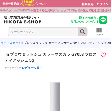
15%off
新規会員登録で
プレゼント
新規登録・ログイン
クーポン
戻る
戻る
戻る
戻る
戻る
戻る
戻る
戻る
戻る
戻る
戻る
戻る
戻る
戻る
GAMOグループ HIKOTAが運営する会員制プロショップ
12時までの注文で最短当日発送
8
ボン
ワルツコフ
ミノ
プレックス
ミノ
ト・シェービンググッズ
ミルボン
シュワルツコフ
アリミノ
Beni
オラプレックス
アリミノ
カット・シェービンググッズ
理・美容室専用の通販サイト
お友達追加で
毎月1,000ptプレゼント
ワルツコフ
ラ
ル
ミノ
ラ
ー
シュワルツコフ
ウエラ
ルベル
BJC
アリミノ
ナプラ
シザー
ル
ミノ
ボン
E PROFESSIONAL
ル
ル
ーケース
ルベル
アリミノ
ミルボン
KOSE PROFESSIONAL
ルベル
ルベル
シザーケース
カラーマスカラ
im ブロウ＆ラッシュ カラーマスカラ GY053 フロスティアッシュ 5g
ラ
ボン
LD JAPAN
ウウエムラ
ボン
クオリジナルメーカーズ
製品
ウエラ
ミルボン
GOALD JAPAN
シュウウエムラ
ミルボン
リンクオリジナルメーカーズ
電気製品
im ブロウ＆ラッシュ カラーマスカラ GY053 フロス
ミノ
ル
ワルツコフ
INE
ワルツコフ
LD JAPAN
アリミノ
ルベル
シュワルツコフ
CEFINE
シュワルツコフ
GOALD JAPAN
食品
ティアッシュ 5g
レビューを書く
ラ
アル
ンジコスメ-八染草
THM(リズム)
アル
-beauty（大西オリジナル）
ナプラ
ロレアル
オレンジコスメ-八染草
RHYTHM(リズム)
ロレアル
b-ex
ON-beauty（大西オリジナル）
ラ
アル
F
ラ
ボン
付かない眉パーマ用商材
b-ex
ナプラ
ロレアル
MBFF
ナプラ
ミルボン
張り付かない眉パーマ用商材
ユー
ティ
ラ
PLEX
ラ
製薬
イツ
ホーユー
セフティ
ウエラ
OLAPLEX
ウエラ
中野製薬
クレイツ
アル
モア
モア
WA
トラ
ルミッチェル
ンプーグッズ
ロレアル
パイモア
パイモア
UTOWA
アマトラ
ポールミッチェル
シャンプーグッズ