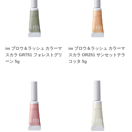
ープレイス
 Japan
サニープレイス
Jade Japan
パンヘナ
オセタ
ジャパンヘナ
オリオセタ
M
他
SOOM
その他
im ブロウ＆ラッシュ カラーマ
im ブロウ＆ラッシュ カラーマ
モア
パイモア
UnG
スカラ GR751 フォレストグリ
スカラ OR251 サンセットテラ
ーン 5g
コッタ 5g
レスト・ラボ
in&hair
フォレスト・ラボ
O skin&hair
セラボ
ピアセラボ
ニコ
ハホニコ
ラ
ポーラ
AGAWA
NAKAGAWA
アテック
ディアテック