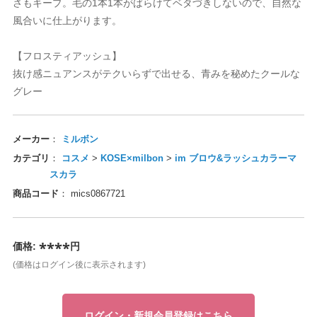
さもキープ。毛の1本1本がばらけてベタづきしないので、自然な
モア
テック
ユー
アル
ッグ
パイモア
ビーテック
ニューウェイジャパン
ホーユー
ロレアル
ウイッグ
ーウェイジャパン
風合いに仕上がります。
ニコ
イ
オセタ
フィック
ンテーヌ
ハホニコ
ブライ
Amazing J world
オリオセタ
パシフィック
フォンテーヌ
ing J world
【フロスティアッシュ】
オス
ープレイス
クオリジナルメーカーズ
モア
ンカ
サイオス
サニープレイス
リンクオリジナルメーカーズ
パイモア
レオンカ
抜け感ニュアンスがテクいらずで出せる、青みを秘めたクールな
グレー
ジュバンス
アテック
ティート
バイ
メ
ベルジュバンス
ディアテック
アペティート
ココバイ
コスメ
ファブレインワールド
マック
ージングジェイワールド
コレ
ボン
アルファブレインワールド
ワイマック
アメージングジェイワールド
アミコレ
ミルボン
メーカー
ミルボン
カテゴリ
コスメ
>
KOSE×milbon
>
im ブロウ&ラッシュカラーマ
ル化学
田化学
コレ
コスメティックス
クサポート
リアル化学
千代田化学
アミコレ
オブコスメティックス
ワークサポート
スカラ
マック
ジュバンス
ロス
スティアン
（現在掲載なし）
ワイマック
ベルジュバンス
アモロス
セバスティアン
福袋（現在掲載なし）
商品コード
mics0867721
化学
製薬
ファブレインワールド
AGAWA
CK FRIDAY（現在掲載なし）
香栄化学
中野製薬
アルファブレインワールド
NAKAGAWA
BLACK FRIDAY（現在掲載なし）
****
価格:
円
田化学
コス
ターコスメ
ジュバンス
クオリジナルメーカーズ（現在掲載
千代田化学
エルコス
インターコスメ
ベルジュバンス
リンクオリジナルメーカーズ（現在掲載なし）
(価格はログイン後に表示されます)
）
ドプランイング
ルドウェル
ーダテラ
ゾー
ランドプランイング
ゴールドウェル
ヴィーダテラ
ルーゾー
CYBER MONDAY（現在掲載なし）
BER MONDAY（現在掲載なし）
製薬
ir
ッカンオイル
中野製薬
Avenir
uka
モロッカンオイル
その他
ログイン・新規会員登録はこちら