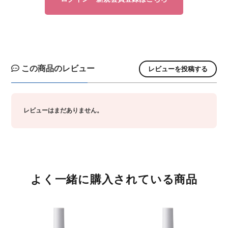
他
コス
 PRODUCT
sビューティ
ル化学
エルコス
BCA PRODUCT
F'sビューティ
リアル化学
ティート
nsコスメティックス
sビューティー
化学
アペティート
sinsコスメティックス
F’sビューティー
香栄化学
ン
ージュコスメティックス
コスメティックス
草
ルノン
ボヤージュコスメティックス
オブコスメティックス
百日草
この商品のレビュー
レビューを投稿する
テックジャパン
ル化学
in&hair
カミング
ヘアテックジャパン
リアル化学
O skin&hair
ザ・カミング
コスメチック
ナ
バイエッフェ
ンテーヌ
フジコスメチック
マデナ
オーバイエッフェ
フォンテーヌ
レビューはまだありません。
ンデックス
ーフルール
ンジコスメ-八染草
グランデックス
フォーフルール
オレンジコスメ-八染草
TIGI
BAL
他
タス
LOWBAL
その他
カラタス
TBM
よく一緒に購入されている商品
他
バイ
ルドウェル
その他
ココバイ
ゴールドウェル
ロス
ルドウェル
as
アモロス
ゴールドウェル
awaas
ラス
ナホル
レイラス
サンナホル
pad