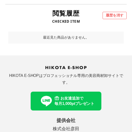
田化学
千代田化学
閲覧履歴
履歴を消す
シュ
ナッシュ
CHECKED ITEM
ドプランイング
ランドプランイング
最近見た商品がありません。
製薬
中野製薬
ラ
リルラ
ンテーヌ
フォンテーヌ
HIKOTA E-SHOPはプロフェッショナル専用の美容商材卸サイトで
す。
ペンローゼ
アルペンローゼ
タス
カエタス
お友達追加で
毎月1,000ptプレゼント
as
awaas
提供会社
soeff
株式会社彦田