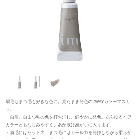
ルドウェル
ニコ
セラボ
E×milbon
ラス
ユー
マグッズ
ゴールドウェル
ハホニコ
ピアセラボ
KOSE×milbon
レイラス
ホーユー
パーマグッズ
パンヘナ
化粧品
ラ
グレナ
コール
カラーグッズ
ジャパンヘナ
デミ化粧品
ナプラ
ユーグレナ
サンコール
デミ
ヘアカラーグッズ
コール
クオム
フィック
ターコスメ
アレンジグッズ
デミ
サンコール
デミ
バルクオム
パシフィック
インターコスメ
ヘアアレンジグッズ
堂
ユー
堂
LALAピール
ジュバンス
セラボ
クロス
資生堂
ホーユー
資生堂
LHALALAピール
ベルジュバンス
ピアセラボ
各種クロス
コール
ティ
AMER
コール
シ・コーム
サンコール
b-ex
セフティ
LADAMER
b-ex
サンコール
ブラシ・コーム
AGAWA
堂
ターコスメ
が丘クリニックドクタースコスメテ
ーウェイジャパン
ワルツコフ
ー
NAKAGAWA
資生堂
インターコスメ
自由が丘クリニックドクタースコスメティクス
ニューウェイジャパン
シュワルツコフ
ミラー
ス
ティ
製薬
ニコ
リンク
・衛生グッズ
セフティ
中野製薬
ハホニコ
O skin&hair
デミ
プロリンク
掃除・衛生グッズ
in&hair
フィック
BAL
コール
堂
堂
グッズ
パシフィック
LOWBAL
サンコール
資生堂
資生堂
資生堂
和装グッズ
眉毛もまつ毛も好きな色に。見たまま発色の2WAYカラーマスカ
堂
ラ。
セラボ
他
AGAWA
ッカンオイル
ラ
ピアセラボ
その他
NAKAGAWA
ヤーマン
モロッカンオイル
ウエラ
書籍
・自眉、自まつ毛の色を打ち消し、鮮やかに発色。あらゆるヘア
マン
カラーともなじみやすく、あか抜け感が手に入ります。
ターコスメ
ティ
ティ
インターコスメ
b-ex
Jade Japan
セフティ
セフティ
小物
・眉毛にはセット力、まつ毛にはカール力を発揮しながら柔らか
 Japan