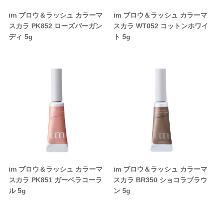
イ
ブライ
im ブロウ＆ラッシュ カラーマ
im ブロウ＆ラッシュ カラーマ
スカラ PK852 ローズバーガン
スカラ WT052 コットンホワイ
ノエイト
テクノエイト
ディ 5g
ト 5g
ーシーズン
フォーシーズン
ド
マッド
ルミッチェル
ポールミッチェル
ハニーレメディ
マイハニーレメディ
ゾー
ルーゾー
ル化学
リアル化学
im ブロウ＆ラッシュ カラーマ
im ブロウ＆ラッシュ カラーマ
スカラ PK851 ガーベラコーラ
スカラ BR350 ショコラブラウ
マック
ワイマック
ル 5g
ン 5g
化学
香栄化学