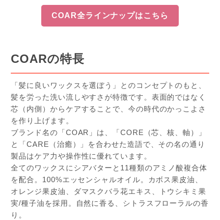
COAR全ラインナップはこちら
COARの特長
「髪に良いワックスを選ぼう」とのコンセプトのもと、
髪を労った洗い流しやすさが特徴です。表面的ではなく
芯（内側）からケアすることで、今の時代のかっこよさ
を作り上げます。
ブランド名の「
COAR
」は、「
CORE
（芯、核、軸）」
と「
CARE
（治癒）」を合わせた造語で、その名の通り
製品はケア力や操作性に優れています。
全てのワックスにシアバターと
11
種類のアミノ酸複合体
を配合。
100%エッセンシャルオイル。カボス果皮油、
オレンジ果皮油、ダマスクバラ花エキス、トウシキミ果
実/種子油を採用。自然に香る、シトラスフローラルの香
り。