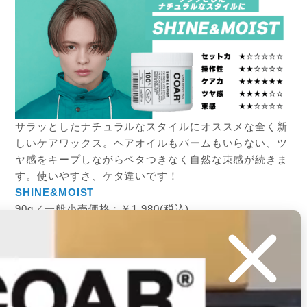
サラッとしたナチュラルなスタイルにオススメな全く新
しいケアワックス。ヘアオイルもバームもいらない、ツ
ヤ感をキープしながらベタつきなく自然な束感が続きま
す。使いやすさ、ケタ違いです！
SHINE&MOIST
90g／一般小売価格：￥1,980(税込)
購入はこちら
【COAR Dive LIGHT GREASE】