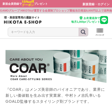
15%off
新規会員登録で
プレゼント
新規登録・ログイン
クーポン
GAMOグループ HIKOTAが運営する会員制プロショップ
最短当日発送
8,000円以上で送料
理・美容室専用の通販サイト
お友達追加で
毎月1,000ptプレゼント
『COAR』はメンズ美容師のパイオニアであり、業界に
新しい価値観を生み出す実業家、中村トメ吉氏率いる
GOALD監修するスタイリング剤ブランドです。